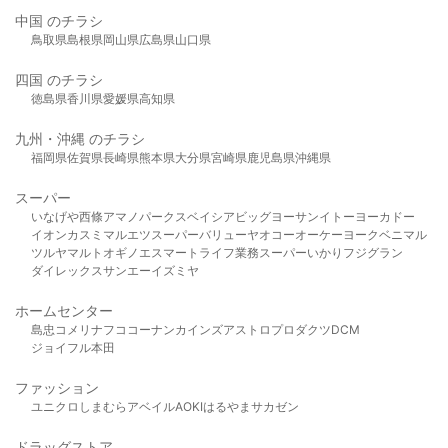
中国 のチラシ
鳥取県
島根県
岡山県
広島県
山口県
四国 のチラシ
徳島県
香川県
愛媛県
高知県
九州・沖縄 のチラシ
福岡県
佐賀県
長崎県
熊本県
大分県
宮崎県
鹿児島県
沖縄県
スーパー
いなげや
西條
アマノパークス
ベイシア
ビッグヨーサン
イトーヨーカドー
イオン
カスミ
マルエツ
スーパーバリュー
ヤオコー
オーケー
ヨークベニマル
ツルヤ
マルト
オギノ
エスマート
ライフ
業務スーパー
いかり
フジグラン
ダイレックス
サンエー
イズミヤ
ホームセンター
島忠
コメリ
ナフコ
コーナン
カインズ
アストロプロダクツ
DCM
ジョイフル本田
ファッション
ユニクロ
しまむら
アベイル
AOKI
はるやま
サカゼン
ドラッグストア