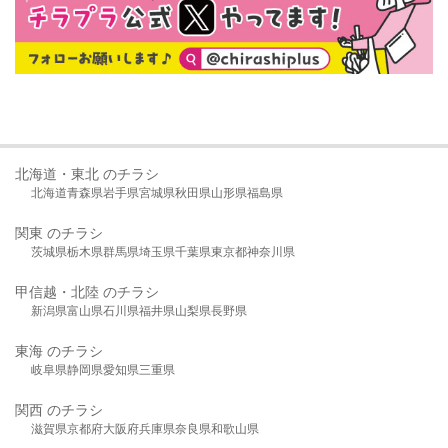
北海道・東北 のチラシ
北海道
青森県
岩手県
宮城県
秋田県
山形県
福島県
関東 のチラシ
茨城県
栃木県
群馬県
埼玉県
千葉県
東京都
神奈川県
甲信越・北陸 のチラシ
新潟県
富山県
石川県
福井県
山梨県
長野県
東海 のチラシ
岐阜県
静岡県
愛知県
三重県
関西 のチラシ
滋賀県
京都府
大阪府
兵庫県
奈良県
和歌山県