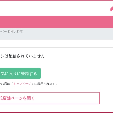
パー 相模大野店
ラシは配信されていません
たお店は
「
トップページ
」に表示されます。
式店舗ページを開く