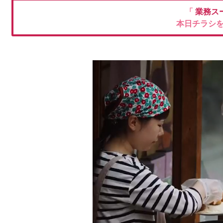
「
業務ス
本日チラシ