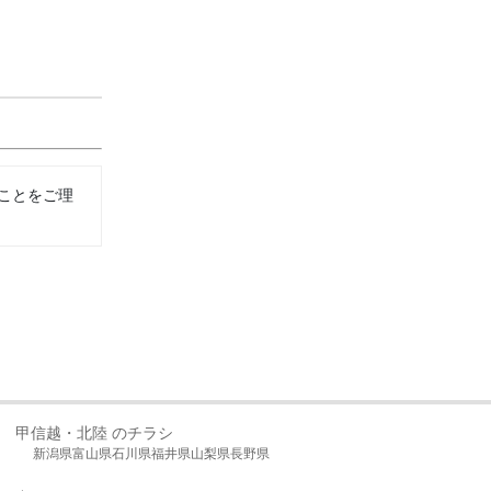
ことをご理
甲信越・北陸 のチラシ
新潟県
富山県
石川県
福井県
山梨県
長野県