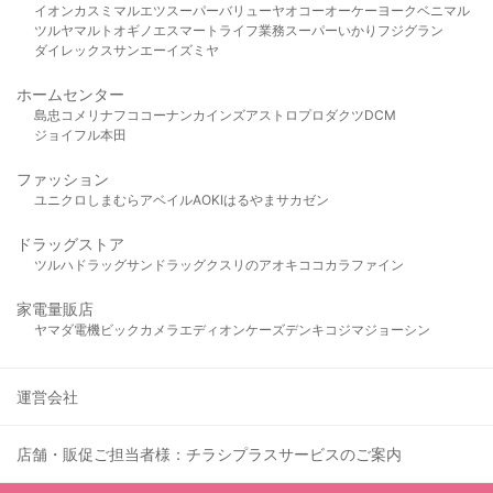
イオン
カスミ
マルエツ
スーパーバリュー
ヤオコー
オーケー
ヨークベニマル
ツルヤ
マルト
オギノ
エスマート
ライフ
業務スーパー
いかり
フジグラン
ダイレックス
サンエー
イズミヤ
ホームセンター
島忠
コメリ
ナフコ
コーナン
カインズ
アストロプロダクツ
DCM
ジョイフル本田
ファッション
ユニクロ
しまむら
アベイル
AOKI
はるやま
サカゼン
ドラッグストア
ツルハドラッグ
サンドラッグ
クスリのアオキ
ココカラファイン
家電量販店
ヤマダ電機
ビックカメラ
エディオン
ケーズデンキ
コジマ
ジョーシン
運営会社
店舗・販促ご担当者様：チラシプラスサービスのご案内