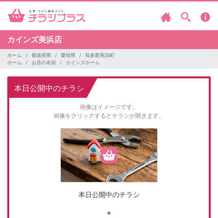
カインズ美浜店
ホーム
都道府県
愛知県
知多郡美浜町
ホーム
お店の名前
カインズホーム
本日公開中のチラシ
画像はイメージです。
画像をクリックするとチラシが開きます。
本日公開中のチラシ