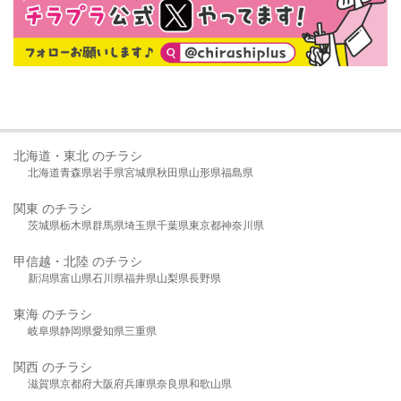
北海道・東北 のチラシ
北海道
青森県
岩手県
宮城県
秋田県
山形県
福島県
関東 のチラシ
茨城県
栃木県
群馬県
埼玉県
千葉県
東京都
神奈川県
甲信越・北陸 のチラシ
新潟県
富山県
石川県
福井県
山梨県
長野県
東海 のチラシ
岐阜県
静岡県
愛知県
三重県
関西 のチラシ
滋賀県
京都府
大阪府
兵庫県
奈良県
和歌山県