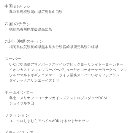
中国 のチラシ
鳥取県
島根県
岡山県
広島県
山口県
四国 のチラシ
徳島県
香川県
愛媛県
高知県
九州・沖縄 のチラシ
福岡県
佐賀県
長崎県
熊本県
大分県
宮崎県
鹿児島県
沖縄県
スーパー
いなげや
西條
アマノパークス
ベイシア
ビッグヨーサン
イトーヨーカドー
イオン
カスミ
マルエツ
スーパーバリュー
ヤオコー
オーケー
ヨークベニマル
ツルヤ
マルト
オギノ
エスマート
ライフ
業務スーパー
いかり
フジグラン
ダイレックス
サンエー
イズミヤ
ホームセンター
島忠
コメリ
ナフコ
コーナン
カインズ
アストロプロダクツ
DCM
ジョイフル本田
ファッション
ユニクロ
しまむら
アベイル
AOKI
はるやま
サカゼン
ドラッグストア