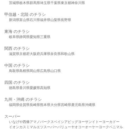
茨城県
栃木県
群馬県
埼玉県
千葉県
東京都
神奈川県
甲信越・北陸 のチラシ
新潟県
富山県
石川県
福井県
山梨県
長野県
東海 のチラシ
岐阜県
静岡県
愛知県
三重県
関西 のチラシ
滋賀県
京都府
大阪府
兵庫県
奈良県
和歌山県
中国 のチラシ
鳥取県
島根県
岡山県
広島県
山口県
四国 のチラシ
徳島県
香川県
愛媛県
高知県
九州・沖縄 のチラシ
福岡県
佐賀県
長崎県
熊本県
大分県
宮崎県
鹿児島県
沖縄県
スーパー
いなげや
西條
アマノパークス
ベイシア
ビッグヨーサン
イトーヨーカドー
イオン
カスミ
マルエツ
スーパーバリュー
ヤオコー
オーケー
ヨークベニマル