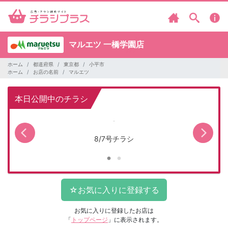
マルエツ
一橋学園店
ホーム
都道府県
東京都
小平市
ホーム
お店の名前
マルエツ
本日公開中のチラシ
8/7号チラシ
お気に入りに登録したお店は
「
トップページ
」に表示されます。