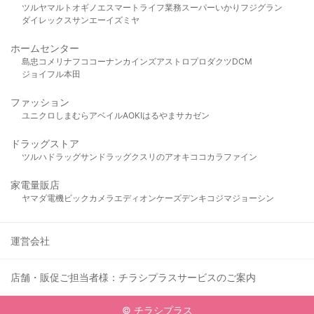
ツルヤ
マルト
オギノ
エスマート
ライフ
業務スーパー
いかり
フジグラン
ダイレックス
サンエー
イズミヤ
ホームセンター
島忠
コメリ
ナフコ
コーナン
カインズ
アストロプロダクツ
DCM
ジョイフル本田
ファッション
ユニクロ
しまむら
アベイル
AOKI
はるやま
サカゼン
ドラッグストア
ツルハドラッグ
サンドラッグ
クスリのアオキ
ココカラファイン
家電量販店
ヤマダ電機
ビックカメラ
エディオン
ケーズデンキ
コジマ
ジョーシン
運営会社
店舗・販促ご担当者様：チラシプラスサービスのご案内
© チラシプラス