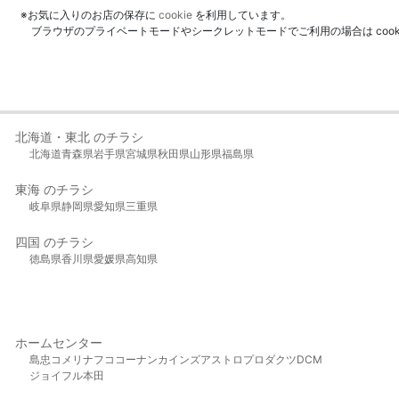
※お気に入りのお店の保存に
cookie
を利用しています。
ブラウザのプライベートモードやシークレットモードでご利用の場合は coo
北海道・東北 のチラシ
北海道
青森県
岩手県
宮城県
秋田県
山形県
福島県
東海 のチラシ
岐阜県
静岡県
愛知県
三重県
四国 のチラシ
徳島県
香川県
愛媛県
高知県
ホームセンター
島忠
コメリ
ナフコ
コーナン
カインズ
アストロプロダクツ
DCM
ジョイフル本田