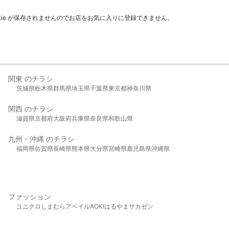
kie が保存されませんのでお店をお気に入りに登録できません。
関東 のチラシ
茨城県
栃木県
群馬県
埼玉県
千葉県
東京都
神奈川県
関西 のチラシ
滋賀県
京都府
大阪府
兵庫県
奈良県
和歌山県
九州・沖縄 のチラシ
福岡県
佐賀県
長崎県
熊本県
大分県
宮崎県
鹿児島県
沖縄県
ファッション
ユニクロ
しまむら
アベイル
AOKI
はるやま
サカゼン