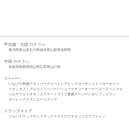
甲信越・北陸 のチラシ
新潟県
富山県
石川県
福井県
山梨県
長野県
中国 のチラシ
鳥取県
島根県
岡山県
広島県
山口県
スーパー
いなげや
西條
アマノパークス
ベイシア
ビッグヨーサン
イトーヨーカドー
イオン
カスミ
マルエツ
スーパーバリュー
ヤオコー
オーケー
ヨークベニマル
ツルヤ
マルト
オギノ
エスマート
ライフ
業務スーパー
いかり
フジグラン
ダイレックス
サンエー
イズミヤ
ドラッグストア
ツルハドラッグ
サンドラッグ
クスリのアオキ
ココカラファイン