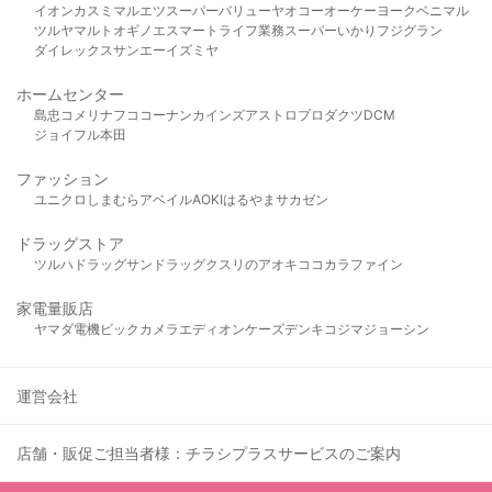
イオン
カスミ
マルエツ
スーパーバリュー
ヤオコー
オーケー
ヨークベニマル
ツルヤ
マルト
オギノ
エスマート
ライフ
業務スーパー
いかり
フジグラン
ダイレックス
サンエー
イズミヤ
ホームセンター
島忠
コメリ
ナフコ
コーナン
カインズ
アストロプロダクツ
DCM
ジョイフル本田
ファッション
ユニクロ
しまむら
アベイル
AOKI
はるやま
サカゼン
ドラッグストア
ツルハドラッグ
サンドラッグ
クスリのアオキ
ココカラファイン
家電量販店
ヤマダ電機
ビックカメラ
エディオン
ケーズデンキ
コジマ
ジョーシン
運営会社
店舗・販促ご担当者様：チラシプラスサービスのご案内