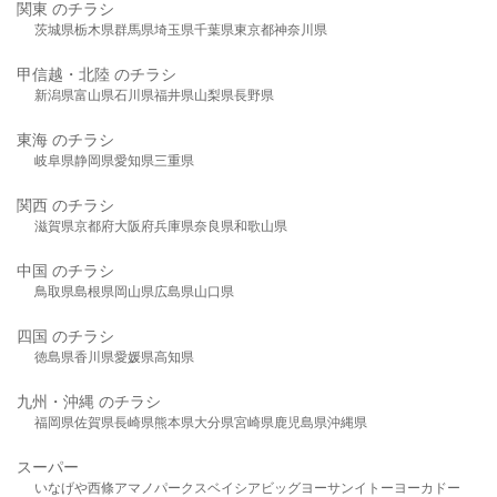
関東 のチラシ
茨城県
栃木県
群馬県
埼玉県
千葉県
東京都
神奈川県
甲信越・北陸 のチラシ
新潟県
富山県
石川県
福井県
山梨県
長野県
東海 のチラシ
岐阜県
静岡県
愛知県
三重県
関西 のチラシ
滋賀県
京都府
大阪府
兵庫県
奈良県
和歌山県
中国 のチラシ
鳥取県
島根県
岡山県
広島県
山口県
四国 のチラシ
徳島県
香川県
愛媛県
高知県
九州・沖縄 のチラシ
福岡県
佐賀県
長崎県
熊本県
大分県
宮崎県
鹿児島県
沖縄県
スーパー
いなげや
西條
アマノパークス
ベイシア
ビッグヨーサン
イトーヨーカドー