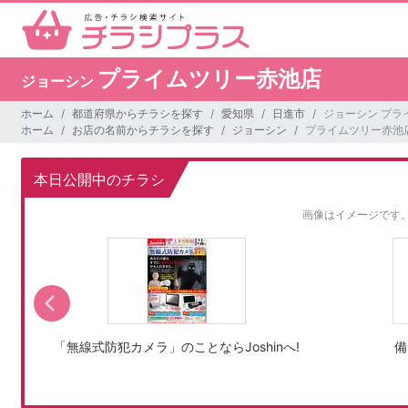
プライムツリー赤池店
ジョーシン
ホーム
都道府県からチラシを探す
愛知県
日進市
ジョーシン プラ
ホーム
お店の名前からチラシを探す
ジョーシン
プライムツリー赤池
本日公開中のチラシ
画像はイメージです
「無線式防犯カメラ」のことならJoshinへ!
備