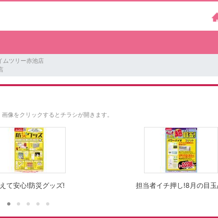
イムツリー赤池店
店
。
画像をクリックするとチラシが開きます。
えて安心!防災グッズ!
担当者イチ押し!8月の目玉