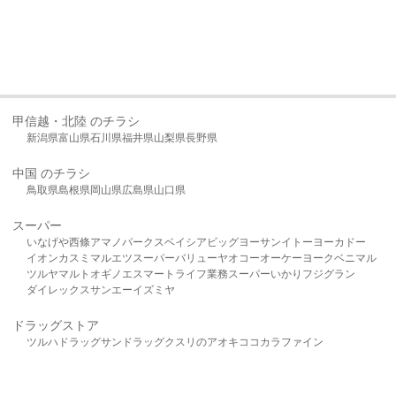
甲信越・北陸 のチラシ
新潟県
富山県
石川県
福井県
山梨県
長野県
中国 のチラシ
鳥取県
島根県
岡山県
広島県
山口県
スーパー
いなげや
西條
アマノパークス
ベイシア
ビッグヨーサン
イトーヨーカドー
イオン
カスミ
マルエツ
スーパーバリュー
ヤオコー
オーケー
ヨークベニマル
ツルヤ
マルト
オギノ
エスマート
ライフ
業務スーパー
いかり
フジグラン
ダイレックス
サンエー
イズミヤ
ドラッグストア
ツルハドラッグ
サンドラッグ
クスリのアオキ
ココカラファイン