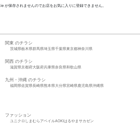
kie が保存されませんのでお店をお気に入りに登録できません。
関東 のチラシ
茨城県
栃木県
群馬県
埼玉県
千葉県
東京都
神奈川県
関西 のチラシ
滋賀県
京都府
大阪府
兵庫県
奈良県
和歌山県
九州・沖縄 のチラシ
福岡県
佐賀県
長崎県
熊本県
大分県
宮崎県
鹿児島県
沖縄県
ファッション
ユニクロ
しまむら
アベイル
AOKI
はるやま
サカゼン