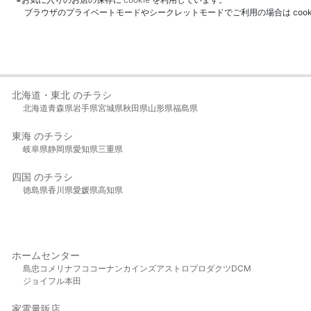
ブラウザのプライベートモードやシークレットモードでご利用の場合は coo
北海道・東北 のチラシ
北海道
青森県
岩手県
宮城県
秋田県
山形県
福島県
東海 のチラシ
岐阜県
静岡県
愛知県
三重県
四国 のチラシ
徳島県
香川県
愛媛県
高知県
ホームセンター
島忠
コメリ
ナフコ
コーナン
カインズ
アストロプロダクツ
DCM
ジョイフル本田
家電量販店