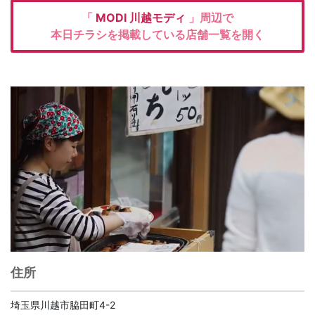
「
MODI
川越モディ
」周辺で
本日チラシを掲載している店舗一覧を開く
住所
埼玉県川越市脇田町4-2