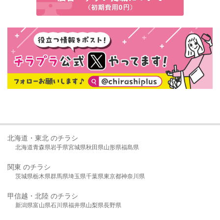
北海道・東北 のチラシ
北海道
青森県
岩手県
宮城県
秋田県
山形県
福島県
関東 のチラシ
茨城県
栃木県
群馬県
埼玉県
千葉県
東京都
神奈川県
甲信越・北陸 のチラシ
新潟県
富山県
石川県
福井県
山梨県
長野県