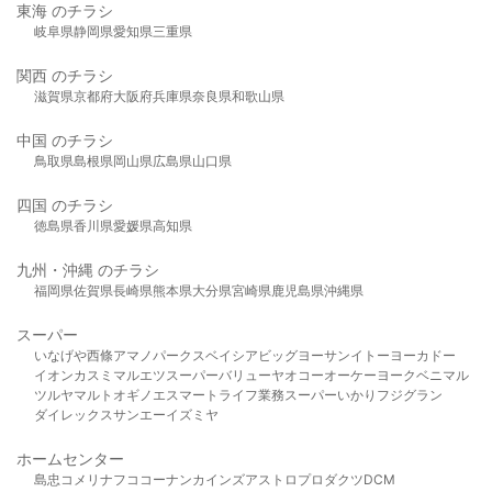
東海 のチラシ
岐阜県
静岡県
愛知県
三重県
関西 のチラシ
滋賀県
京都府
大阪府
兵庫県
奈良県
和歌山県
中国 のチラシ
鳥取県
島根県
岡山県
広島県
山口県
四国 のチラシ
徳島県
香川県
愛媛県
高知県
九州・沖縄 のチラシ
福岡県
佐賀県
長崎県
熊本県
大分県
宮崎県
鹿児島県
沖縄県
スーパー
いなげや
西條
アマノパークス
ベイシア
ビッグヨーサン
イトーヨーカドー
イオン
カスミ
マルエツ
スーパーバリュー
ヤオコー
オーケー
ヨークベニマル
ツルヤ
マルト
オギノ
エスマート
ライフ
業務スーパー
いかり
フジグラン
ダイレックス
サンエー
イズミヤ
ホームセンター
島忠
コメリ
ナフコ
コーナン
カインズ
アストロプロダクツ
DCM