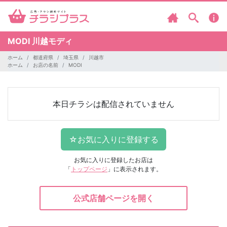
MODI
川越モディ
ホーム
都道府県
埼玉県
川越市
ホーム
お店の名前
MODI
本日チラシは配信されていません
お気に入りに登録したお店は
「
トップページ
」に表示されます。
公式店舗ページを開く