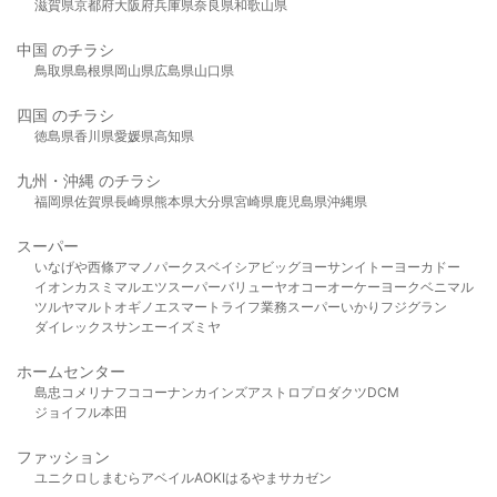
滋賀県
京都府
大阪府
兵庫県
奈良県
和歌山県
中国 のチラシ
鳥取県
島根県
岡山県
広島県
山口県
四国 のチラシ
徳島県
香川県
愛媛県
高知県
九州・沖縄 のチラシ
福岡県
佐賀県
長崎県
熊本県
大分県
宮崎県
鹿児島県
沖縄県
スーパー
いなげや
西條
アマノパークス
ベイシア
ビッグヨーサン
イトーヨーカドー
イオン
カスミ
マルエツ
スーパーバリュー
ヤオコー
オーケー
ヨークベニマル
ツルヤ
マルト
オギノ
エスマート
ライフ
業務スーパー
いかり
フジグラン
ダイレックス
サンエー
イズミヤ
ホームセンター
島忠
コメリ
ナフコ
コーナン
カインズ
アストロプロダクツ
DCM
ジョイフル本田
ファッション
ユニクロ
しまむら
アベイル
AOKI
はるやま
サカゼン