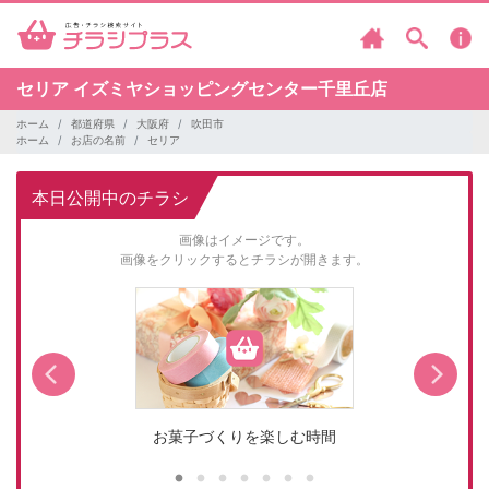
セリア
イズミヤショッピングセンター千里丘店
ホーム
都道府県
大阪府
吹田市
ホーム
お店の名前
セリア
本日公開中のチラシ
画像はイメージです。
画像をクリックするとチラシが開きます。
お菓子づくりを楽しむ時間