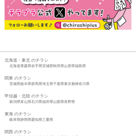
北海道・東北 のチラシ
北海道
青森県
岩手県
宮城県
秋田県
山形県
福島県
関東 のチラシ
茨城県
栃木県
群馬県
埼玉県
千葉県
東京都
神奈川県
甲信越・北陸 のチラシ
新潟県
富山県
石川県
福井県
山梨県
長野県
東海 のチラシ
岐阜県
静岡県
愛知県
三重県
関西 のチラシ