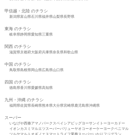
甲信越・北陸 のチラシ
新潟県
富山県
石川県
福井県
山梨県
長野県
東海 のチラシ
岐阜県
静岡県
愛知県
三重県
関西 のチラシ
滋賀県
京都府
大阪府
兵庫県
奈良県
和歌山県
中国 のチラシ
鳥取県
島根県
岡山県
広島県
山口県
四国 のチラシ
徳島県
香川県
愛媛県
高知県
九州・沖縄 のチラシ
福岡県
佐賀県
長崎県
熊本県
大分県
宮崎県
鹿児島県
沖縄県
スーパー
いなげや
西條
アマノパークス
ベイシア
ビッグヨーサン
イトーヨーカドー
イオン
カスミ
マルエツ
スーパーバリュー
ヤオコー
オーケー
ヨークベニマル
ツルヤ
マルト
オギノ
エスマート
ライフ
業務スーパー
いかり
フジグラン