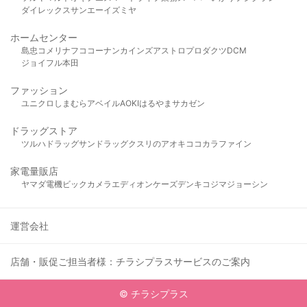
ダイレックス
サンエー
イズミヤ
ホームセンター
島忠
コメリ
ナフコ
コーナン
カインズ
アストロプロダクツ
DCM
ジョイフル本田
ファッション
ユニクロ
しまむら
アベイル
AOKI
はるやま
サカゼン
ドラッグストア
ツルハドラッグ
サンドラッグ
クスリのアオキ
ココカラファイン
家電量販店
ヤマダ電機
ビックカメラ
エディオン
ケーズデンキ
コジマ
ジョーシン
運営会社
店舗・販促ご担当者様：チラシプラスサービスのご案内
© チラシプラス