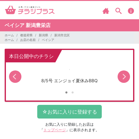
ベイシア
新潟豊栄店
ホーム
都道府県
新潟県
新潟市北区
ホーム
お店の名前
ベイシア
本日公開中のチラシ
8/5号 エンジョイ夏休みBBQ
お気に入りに登録したお店は
「
トップページ
」に表示されます。