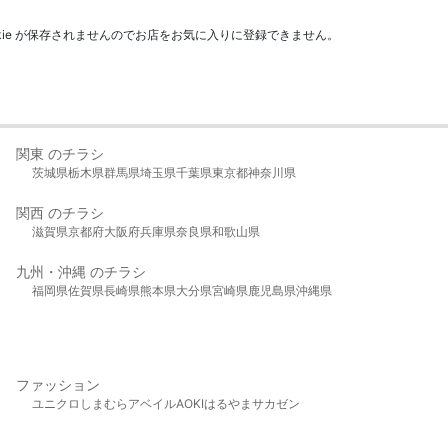
kie が保存されませんのでお店をお気に入りに登録できません。
関東 のチラシ
茨城県
栃木県
群馬県
埼玉県
千葉県
東京都
神奈川県
関西 のチラシ
滋賀県
京都府
大阪府
兵庫県
奈良県
和歌山県
九州・沖縄 のチラシ
福岡県
佐賀県
長崎県
熊本県
大分県
宮崎県
鹿児島県
沖縄県
ファッション
ユニクロ
しまむら
アベイル
AOKI
はるやま
サカゼン