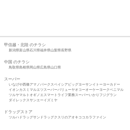
甲信越・北陸 のチラシ
新潟県
富山県
石川県
福井県
山梨県
長野県
中国 のチラシ
鳥取県
島根県
岡山県
広島県
山口県
スーパー
いなげや
西條
アマノパークス
ベイシア
ビッグヨーサン
イトーヨーカドー
イオン
カスミ
マルエツ
スーパーバリュー
ヤオコー
オーケー
ヨークベニマル
ツルヤ
マルト
オギノ
エスマート
ライフ
業務スーパー
いかり
フジグラン
ダイレックス
サンエー
イズミヤ
ドラッグストア
ツルハドラッグ
サンドラッグ
クスリのアオキ
ココカラファイン