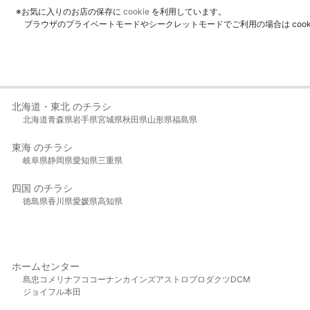
※お気に入りのお店の保存に
cookie
を利用しています。
ブラウザのプライベートモードやシークレットモードでご利用の場合は coo
北海道・東北 のチラシ
北海道
青森県
岩手県
宮城県
秋田県
山形県
福島県
東海 のチラシ
岐阜県
静岡県
愛知県
三重県
四国 のチラシ
徳島県
香川県
愛媛県
高知県
ホームセンター
島忠
コメリ
ナフコ
コーナン
カインズ
アストロプロダクツ
DCM
ジョイフル本田