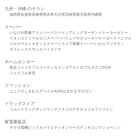
九州・沖縄 のチラシ
福岡県
佐賀県
長崎県
熊本県
大分県
宮崎県
鹿児島県
沖縄県
スーパー
いなげや
西條
アマノパークス
ベイシア
ビッグヨーサン
イトーヨーカドー
イオン
カスミ
マルエツ
スーパーバリュー
ヤオコー
オーケー
ヨークベニマル
ツルヤ
マルト
オギノ
エスマート
ライフ
業務スーパー
いかり
フジグラン
ダイレックス
サンエー
イズミヤ
ホームセンター
島忠
コメリ
ナフコ
コーナン
カインズ
アストロプロダクツ
DCM
ジョイフル本田
ファッション
ユニクロ
しまむら
アベイル
AOKI
はるやま
サカゼン
ドラッグストア
ツルハドラッグ
サンドラッグ
クスリのアオキ
ココカラファイン
家電量販店
ヤマダ電機
ビックカメラ
エディオン
ケーズデンキ
コジマ
ジョーシン