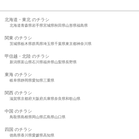
北海道・東北 のチラシ
北海道
青森県
岩手県
宮城県
秋田県
山形県
福島県
関東 のチラシ
茨城県
栃木県
群馬県
埼玉県
千葉県
東京都
神奈川県
甲信越・北陸 のチラシ
新潟県
富山県
石川県
福井県
山梨県
長野県
東海 のチラシ
岐阜県
静岡県
愛知県
三重県
関西 のチラシ
滋賀県
京都府
大阪府
兵庫県
奈良県
和歌山県
中国 のチラシ
鳥取県
島根県
岡山県
広島県
山口県
四国 のチラシ
徳島県
香川県
愛媛県
高知県