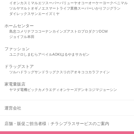
イオン
カスミ
マルエツ
スーパーバリュー
ヤオコー
オーケー
ヨークベニマル
ツルヤ
マルト
オギノ
エスマート
ライフ
業務スーパー
いかり
フジグラン
ダイレックス
サンエー
イズミヤ
ホームセンター
島忠
コメリ
ナフコ
コーナン
カインズ
アストロプロダクツ
DCM
ジョイフル本田
ファッション
ユニクロ
しまむら
アベイル
AOKI
はるやま
サカゼン
ドラッグストア
ツルハドラッグ
サンドラッグ
クスリのアオキ
ココカラファイン
家電量販店
ヤマダ電機
ビックカメラ
エディオン
ケーズデンキ
コジマ
ジョーシン
運営会社
店舗・販促ご担当者様：チラシプラスサービスのご案内