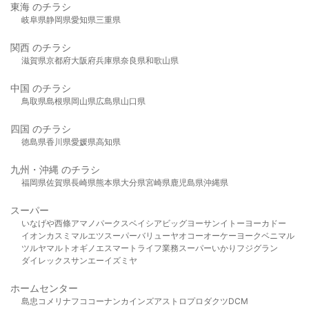
東海 のチラシ
岐阜県
静岡県
愛知県
三重県
関西 のチラシ
滋賀県
京都府
大阪府
兵庫県
奈良県
和歌山県
中国 のチラシ
鳥取県
島根県
岡山県
広島県
山口県
四国 のチラシ
徳島県
香川県
愛媛県
高知県
九州・沖縄 のチラシ
福岡県
佐賀県
長崎県
熊本県
大分県
宮崎県
鹿児島県
沖縄県
スーパー
いなげや
西條
アマノパークス
ベイシア
ビッグヨーサン
イトーヨーカドー
イオン
カスミ
マルエツ
スーパーバリュー
ヤオコー
オーケー
ヨークベニマル
ツルヤ
マルト
オギノ
エスマート
ライフ
業務スーパー
いかり
フジグラン
ダイレックス
サンエー
イズミヤ
ホームセンター
島忠
コメリ
ナフコ
コーナン
カインズ
アストロプロダクツ
DCM