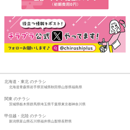
北海道・東北 のチラシ
北海道
青森県
岩手県
宮城県
秋田県
山形県
福島県
関東 のチラシ
茨城県
栃木県
群馬県
埼玉県
千葉県
東京都
神奈川県
甲信越・北陸 のチラシ
新潟県
富山県
石川県
福井県
山梨県
長野県