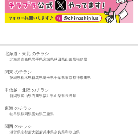
北海道・東北 のチラシ
北海道
青森県
岩手県
宮城県
秋田県
山形県
福島県
関東 のチラシ
茨城県
栃木県
群馬県
埼玉県
千葉県
東京都
神奈川県
甲信越・北陸 のチラシ
新潟県
富山県
石川県
福井県
山梨県
長野県
東海 のチラシ
岐阜県
静岡県
愛知県
三重県
関西 のチラシ
滋賀県
京都府
大阪府
兵庫県
奈良県
和歌山県