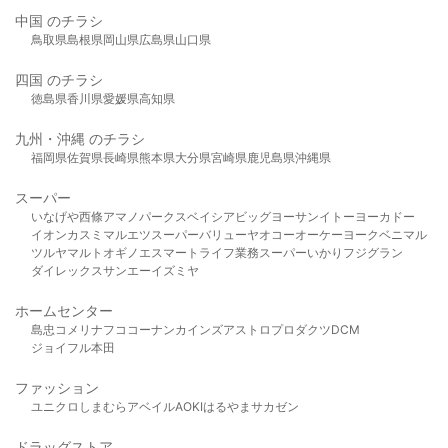
中国 のチラシ
鳥取県
島根県
岡山県
広島県
山口県
四国 のチラシ
徳島県
香川県
愛媛県
高知県
九州・沖縄 のチラシ
福岡県
佐賀県
長崎県
熊本県
大分県
宮崎県
鹿児島県
沖縄県
スーパー
いなげや
西條
アマノパークス
ベイシア
ビッグヨーサン
イトーヨーカドー
イオン
カスミ
マルエツ
スーパーバリュー
ヤオコー
オーケー
ヨークベニマル
ツルヤ
マルト
オギノ
エスマート
ライフ
業務スーパー
いかり
フジグラン
ダイレックス
サンエー
イズミヤ
ホームセンター
島忠
コメリ
ナフコ
コーナン
カインズ
アストロプロダクツ
DCM
ジョイフル本田
ファッション
ユニクロ
しまむら
アベイル
AOKI
はるやま
サカゼン
ドラッグストア