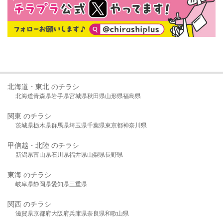
北海道・東北 のチラシ
北海道
青森県
岩手県
宮城県
秋田県
山形県
福島県
関東 のチラシ
茨城県
栃木県
群馬県
埼玉県
千葉県
東京都
神奈川県
甲信越・北陸 のチラシ
新潟県
富山県
石川県
福井県
山梨県
長野県
東海 のチラシ
岐阜県
静岡県
愛知県
三重県
関西 のチラシ
滋賀県
京都府
大阪府
兵庫県
奈良県
和歌山県