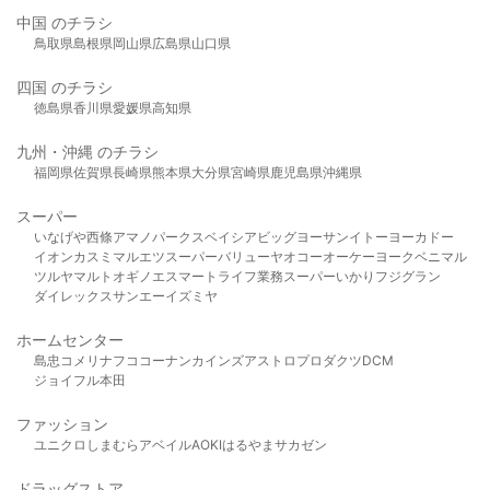
中国 のチラシ
鳥取県
島根県
岡山県
広島県
山口県
四国 のチラシ
徳島県
香川県
愛媛県
高知県
九州・沖縄 のチラシ
福岡県
佐賀県
長崎県
熊本県
大分県
宮崎県
鹿児島県
沖縄県
スーパー
いなげや
西條
アマノパークス
ベイシア
ビッグヨーサン
イトーヨーカドー
イオン
カスミ
マルエツ
スーパーバリュー
ヤオコー
オーケー
ヨークベニマル
ツルヤ
マルト
オギノ
エスマート
ライフ
業務スーパー
いかり
フジグラン
ダイレックス
サンエー
イズミヤ
ホームセンター
島忠
コメリ
ナフコ
コーナン
カインズ
アストロプロダクツ
DCM
ジョイフル本田
ファッション
ユニクロ
しまむら
アベイル
AOKI
はるやま
サカゼン
ドラッグストア