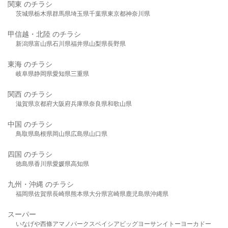
関東 のチラシ
茨城県
栃木県
群馬県
埼玉県
千葉県
東京都
神奈川県
甲信越・北陸 のチラシ
新潟県
富山県
石川県
福井県
山梨県
長野県
東海 のチラシ
岐阜県
静岡県
愛知県
三重県
関西 のチラシ
滋賀県
京都府
大阪府
兵庫県
奈良県
和歌山県
中国 のチラシ
鳥取県
島根県
岡山県
広島県
山口県
四国 のチラシ
徳島県
香川県
愛媛県
高知県
九州・沖縄 のチラシ
福岡県
佐賀県
長崎県
熊本県
大分県
宮崎県
鹿児島県
沖縄県
スーパー
いなげや
西條
アマノパークス
ベイシア
ビッグヨーサン
イトーヨーカドー