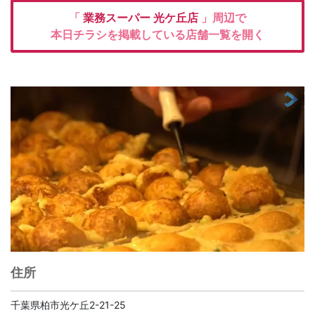
「
業務スーパー
光ケ丘店
」周辺で
本日チラシを掲載している店舗一覧を開く
住所
千葉県柏市光ケ丘2-21-25