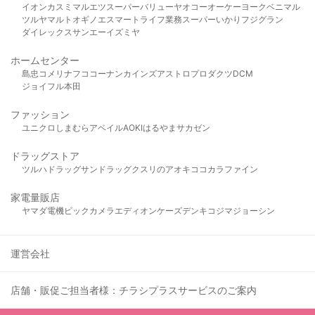
イオン
カスミ
マルエツ
スーパーバリュー
ヤオコー
オーケー
ヨークベニマル
ツルヤ
マルト
オギノ
エスマート
ライフ
業務スーパー
いかり
フジグラン
ダイレックス
サンエー
イズミヤ
ホームセンター
島忠
コメリ
ナフコ
コーナン
カインズ
アストロプロダクツ
DCM
ジョイフル本田
ファッション
ユニクロ
しまむら
アベイル
AOKI
はるやま
サカゼン
ドラッグストア
ツルハドラッグ
サンドラッグ
クスリのアオキ
ココカラファイン
家電量販店
ヤマダ電機
ビックカメラ
エディオン
ケーズデンキ
コジマ
ジョーシン
運営会社
店舗・販促ご担当者様：チラシプラスサービスのご案内