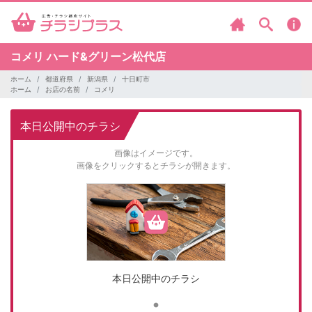
コメリ
ハード&グリーン松代店
ホーム
都道府県
新潟県
十日町市
ホーム
お店の名前
コメリ
本日公開中のチラシ
画像はイメージです。
画像をクリックするとチラシが開きます。
本日公開中のチラシ