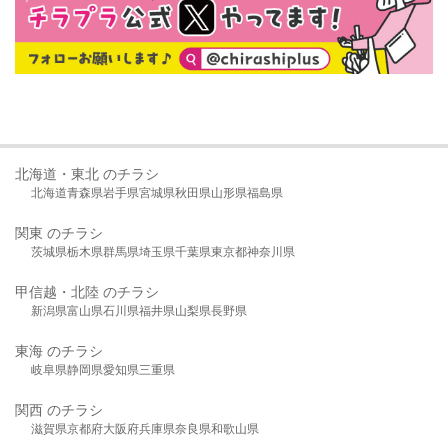
北海道・東北 のチラシ
北海道
青森県
岩手県
宮城県
秋田県
山形県
福島県
関東 のチラシ
茨城県
栃木県
群馬県
埼玉県
千葉県
東京都
神奈川県
甲信越・北陸 のチラシ
新潟県
富山県
石川県
福井県
山梨県
長野県
東海 のチラシ
岐阜県
静岡県
愛知県
三重県
関西 のチラシ
滋賀県
京都府
大阪府
兵庫県
奈良県
和歌山県