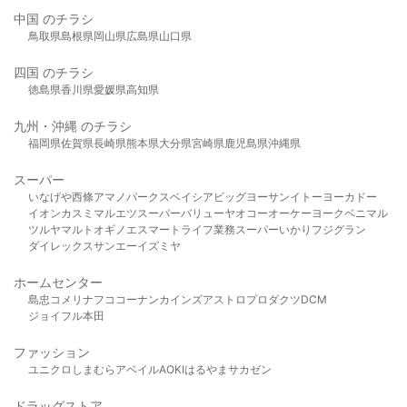
中国 のチラシ
鳥取県
島根県
岡山県
広島県
山口県
四国 のチラシ
徳島県
香川県
愛媛県
高知県
九州・沖縄 のチラシ
福岡県
佐賀県
長崎県
熊本県
大分県
宮崎県
鹿児島県
沖縄県
スーパー
いなげや
西條
アマノパークス
ベイシア
ビッグヨーサン
イトーヨーカドー
イオン
カスミ
マルエツ
スーパーバリュー
ヤオコー
オーケー
ヨークベニマル
ツルヤ
マルト
オギノ
エスマート
ライフ
業務スーパー
いかり
フジグラン
ダイレックス
サンエー
イズミヤ
ホームセンター
島忠
コメリ
ナフコ
コーナン
カインズ
アストロプロダクツ
DCM
ジョイフル本田
ファッション
ユニクロ
しまむら
アベイル
AOKI
はるやま
サカゼン
ドラッグストア