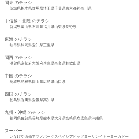
関東 のチラシ
茨城県
栃木県
群馬県
埼玉県
千葉県
東京都
神奈川県
甲信越・北陸 のチラシ
新潟県
富山県
石川県
福井県
山梨県
長野県
東海 のチラシ
岐阜県
静岡県
愛知県
三重県
関西 のチラシ
滋賀県
京都府
大阪府
兵庫県
奈良県
和歌山県
中国 のチラシ
鳥取県
島根県
岡山県
広島県
山口県
四国 のチラシ
徳島県
香川県
愛媛県
高知県
九州・沖縄 のチラシ
福岡県
佐賀県
長崎県
熊本県
大分県
宮崎県
鹿児島県
沖縄県
スーパー
いなげや
西條
アマノパークス
ベイシア
ビッグヨーサン
イトーヨーカドー