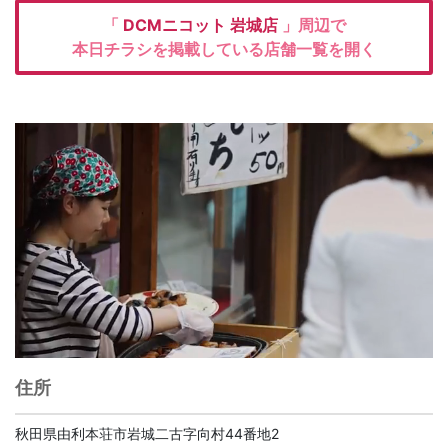
「
DCMニコット
岩城店
」周辺で
本日チラシを掲載している店舗一覧を開く
住所
秋田県由利本荘市岩城二古字向村44番地2