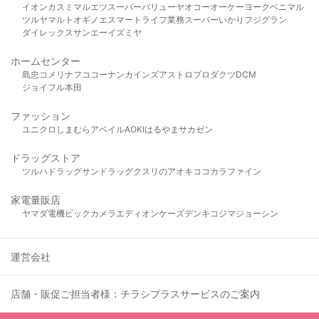
イオン
カスミ
マルエツ
スーパーバリュー
ヤオコー
オーケー
ヨークベニマル
ツルヤ
マルト
オギノ
エスマート
ライフ
業務スーパー
いかり
フジグラン
ダイレックス
サンエー
イズミヤ
ホームセンター
島忠
コメリ
ナフコ
コーナン
カインズ
アストロプロダクツ
DCM
ジョイフル本田
ファッション
ユニクロ
しまむら
アベイル
AOKI
はるやま
サカゼン
ドラッグストア
ツルハドラッグ
サンドラッグ
クスリのアオキ
ココカラファイン
家電量販店
ヤマダ電機
ビックカメラ
エディオン
ケーズデンキ
コジマ
ジョーシン
運営会社
店舗・販促ご担当者様：チラシプラスサービスのご案内