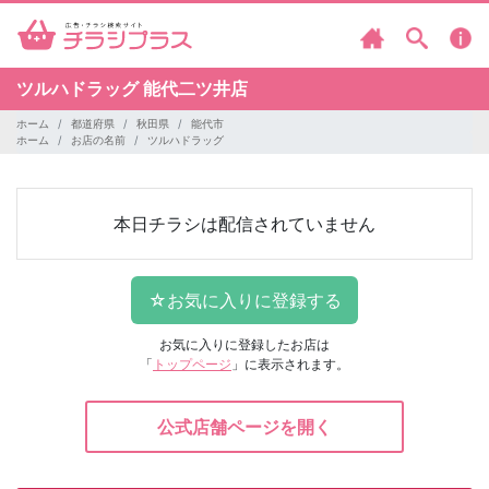
ツルハドラッグ
能代二ツ井店
ホーム
都道府県
秋田県
能代市
ホーム
お店の名前
ツルハドラッグ
本日チラシは配信されていません
お気に入りに登録したお店は
「
トップページ
」に表示されます。
公式店舗ページを開く