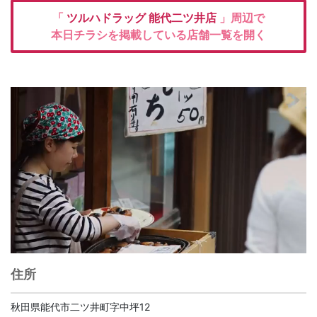
「
ツルハドラッグ
能代二ツ井店
」周辺で
本日チラシを掲載している店舗一覧を開く
住所
秋田県能代市二ツ井町字中坪12