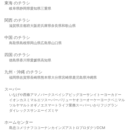
東海 のチラシ
岐阜県
静岡県
愛知県
三重県
関西 のチラシ
滋賀県
京都府
大阪府
兵庫県
奈良県
和歌山県
中国 のチラシ
鳥取県
島根県
岡山県
広島県
山口県
四国 のチラシ
徳島県
香川県
愛媛県
高知県
九州・沖縄 のチラシ
福岡県
佐賀県
長崎県
熊本県
大分県
宮崎県
鹿児島県
沖縄県
スーパー
いなげや
西條
アマノパークス
ベイシア
ビッグヨーサン
イトーヨーカドー
イオン
カスミ
マルエツ
スーパーバリュー
ヤオコー
オーケー
ヨークベニマル
ツルヤ
マルト
オギノ
エスマート
ライフ
業務スーパー
いかり
フジグラン
ダイレックス
サンエー
イズミヤ
ホームセンター
島忠
コメリ
ナフコ
コーナン
カインズ
アストロプロダクツ
DCM