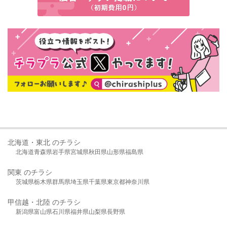
北海道・東北 のチラシ
北海道
青森県
岩手県
宮城県
秋田県
山形県
福島県
関東 のチラシ
茨城県
栃木県
群馬県
埼玉県
千葉県
東京都
神奈川県
甲信越・北陸 のチラシ
新潟県
富山県
石川県
福井県
山梨県
長野県