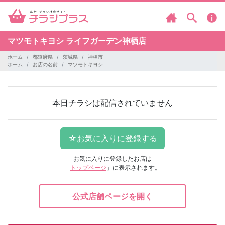
マツモトキヨシ
ライフガーデン神栖店
ホーム
都道府県
茨城県
神栖市
ホーム
お店の名前
マツモトキヨシ
本日チラシは配信されていません
お気に入りに登録したお店は
「
トップページ
」に表示されます。
公式店舗ページを開く