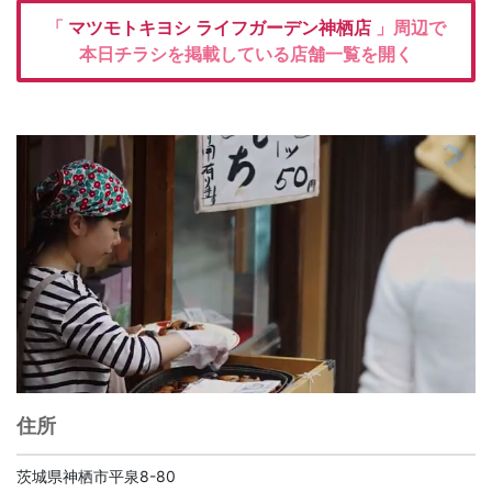
「
マツモトキヨシ
ライフガーデン神栖店
」周辺で
本日チラシを掲載している店舗一覧を開く
住所
茨城県神栖市平泉8-80