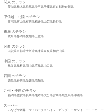
関東 のチラシ
茨城県
栃木県
群馬県
埼玉県
千葉県
東京都
神奈川県
甲信越・北陸 のチラシ
新潟県
富山県
石川県
福井県
山梨県
長野県
東海 のチラシ
岐阜県
静岡県
愛知県
三重県
関西 のチラシ
滋賀県
京都府
大阪府
兵庫県
奈良県
和歌山県
中国 のチラシ
鳥取県
島根県
岡山県
広島県
山口県
四国 のチラシ
徳島県
香川県
愛媛県
高知県
九州・沖縄 のチラシ
福岡県
佐賀県
長崎県
熊本県
大分県
宮崎県
鹿児島県
沖縄県
スーパー
いなげや
西條
アマノパークス
ベイシア
ビッグヨーサン
イトーヨーカドー