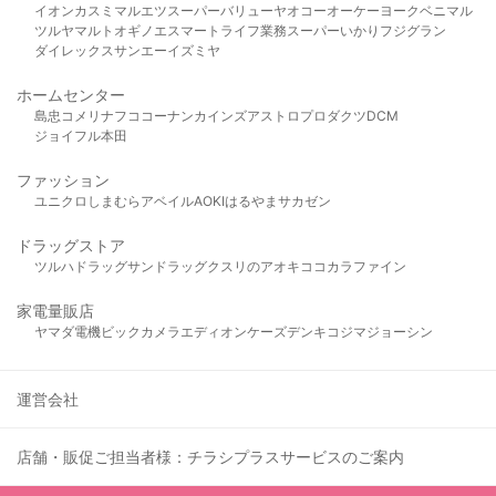
イオン
カスミ
マルエツ
スーパーバリュー
ヤオコー
オーケー
ヨークベニマル
ツルヤ
マルト
オギノ
エスマート
ライフ
業務スーパー
いかり
フジグラン
ダイレックス
サンエー
イズミヤ
ホームセンター
島忠
コメリ
ナフコ
コーナン
カインズ
アストロプロダクツ
DCM
ジョイフル本田
ファッション
ユニクロ
しまむら
アベイル
AOKI
はるやま
サカゼン
ドラッグストア
ツルハドラッグ
サンドラッグ
クスリのアオキ
ココカラファイン
家電量販店
ヤマダ電機
ビックカメラ
エディオン
ケーズデンキ
コジマ
ジョーシン
運営会社
店舗・販促ご担当者様：チラシプラスサービスのご案内