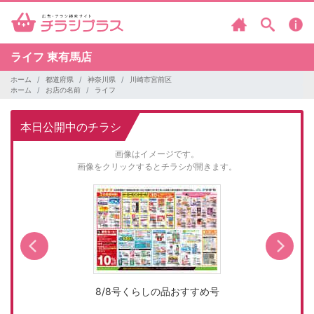
ライフ
東有馬店
ホーム
都道府県
神奈川県
川崎市宮前区
ホーム
お店の名前
ライフ
本日公開中のチラシ
画像はイメージです。
画像をクリックするとチラシが開きます。
8/8号くらしの品おすすめ号