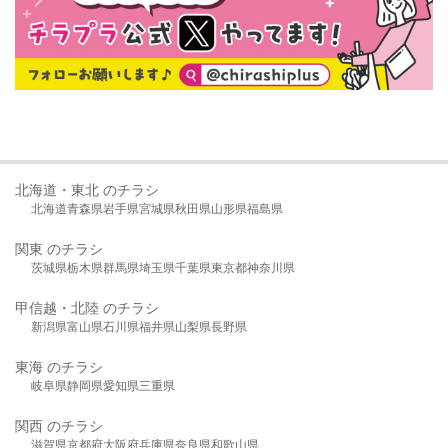
北海道・東北 のチラシ
北海道
青森県
岩手県
宮城県
秋田県
山形県
福島県
関東 のチラシ
茨城県
栃木県
群馬県
埼玉県
千葉県
東京都
神奈川県
甲信越・北陸 のチラシ
新潟県
富山県
石川県
福井県
山梨県
長野県
東海 のチラシ
岐阜県
静岡県
愛知県
三重県
関西 のチラシ
滋賀県
京都府
大阪府
兵庫県
奈良県
和歌山県