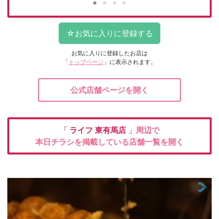
お気に入りに登録したお店は
「
トップページ
」に表示されます。
公式店舗ページを開く
「
ライフ
東有馬店
」周辺で
本日チラシを掲載している店舗一覧を開く