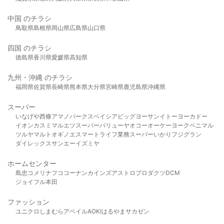
中国 のチラシ
鳥取県
島根県
岡山県
広島県
山口県
四国 のチラシ
徳島県
香川県
愛媛県
高知県
九州・沖縄 のチラシ
福岡県
佐賀県
長崎県
熊本県
大分県
宮崎県
鹿児島県
沖縄県
スーパー
いなげや
西條
アマノパークス
ベイシア
ビッグヨーサン
イトーヨーカドー
イオン
カスミ
マルエツ
スーパーバリュー
ヤオコー
オーケー
ヨークベニマル
ツルヤ
マルト
オギノ
エスマート
ライフ
業務スーパー
いかり
フジグラン
ダイレックス
サンエー
イズミヤ
ホームセンター
島忠
コメリ
ナフコ
コーナン
カインズ
アストロプロダクツ
DCM
ジョイフル本田
ファッション
ユニクロ
しまむら
アベイル
AOKI
はるやま
サカゼン