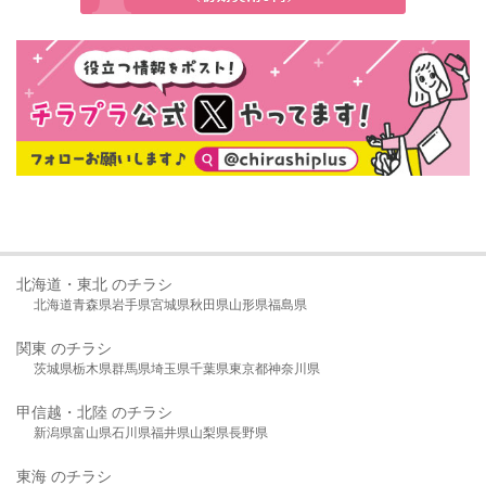
北海道・東北 のチラシ
北海道
青森県
岩手県
宮城県
秋田県
山形県
福島県
関東 のチラシ
茨城県
栃木県
群馬県
埼玉県
千葉県
東京都
神奈川県
甲信越・北陸 のチラシ
新潟県
富山県
石川県
福井県
山梨県
長野県
東海 のチラシ