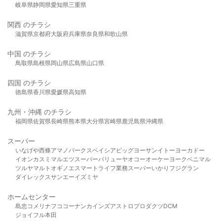
岐阜県
静岡県
愛知県
三重県
関西 のチラシ
滋賀県
京都府
大阪府
兵庫県
奈良県
和歌山県
中国 のチラシ
鳥取県
島根県
岡山県
広島県
山口県
四国 のチラシ
徳島県
香川県
愛媛県
高知県
九州・沖縄 のチラシ
福岡県
佐賀県
長崎県
熊本県
大分県
宮崎県
鹿児島県
沖縄県
スーパー
いなげや
西條
アマノパークス
ベイシア
ビッグヨーサン
イトーヨーカドー
イオン
カスミ
マルエツ
スーパーバリュー
ヤオコー
オーケー
ヨークベニマル
ツルヤ
マルト
オギノ
エスマート
ライフ
業務スーパー
いかり
フジグラン
ダイレックス
サンエー
イズミヤ
ホームセンター
島忠
コメリ
ナフコ
コーナン
カインズ
アストロプロダクツ
DCM
ジョイフル本田