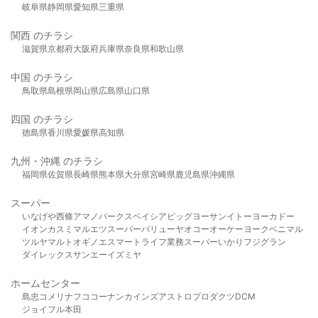
岐阜県
静岡県
愛知県
三重県
関西 のチラシ
滋賀県
京都府
大阪府
兵庫県
奈良県
和歌山県
中国 のチラシ
鳥取県
島根県
岡山県
広島県
山口県
四国 のチラシ
徳島県
香川県
愛媛県
高知県
九州・沖縄 のチラシ
福岡県
佐賀県
長崎県
熊本県
大分県
宮崎県
鹿児島県
沖縄県
スーパー
いなげや
西條
アマノパークス
ベイシア
ビッグヨーサン
イトーヨーカドー
イオン
カスミ
マルエツ
スーパーバリュー
ヤオコー
オーケー
ヨークベニマル
ツルヤ
マルト
オギノ
エスマート
ライフ
業務スーパー
いかり
フジグラン
ダイレックス
サンエー
イズミヤ
ホームセンター
島忠
コメリ
ナフコ
コーナン
カインズ
アストロプロダクツ
DCM
ジョイフル本田