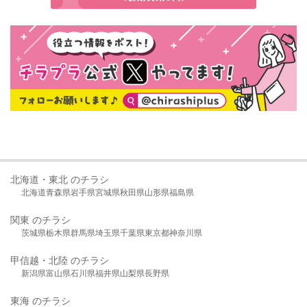
北海道・東北 のチラシ
北海道
青森県
岩手県
宮城県
秋田県
山形県
福島県
関東 のチラシ
茨城県
栃木県
群馬県
埼玉県
千葉県
東京都
神奈川県
甲信越・北陸 のチラシ
新潟県
富山県
石川県
福井県
山梨県
長野県
東海 のチラシ