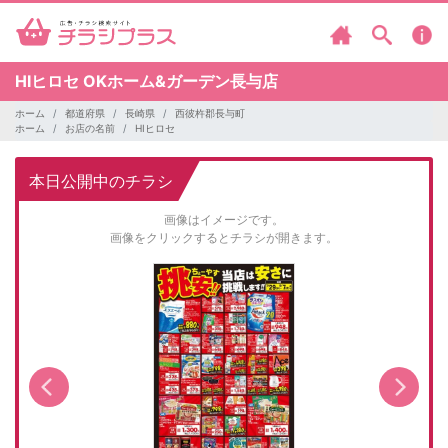
HIヒロセ
OKホーム&ガーデン長与店
ホーム
都道府県
長崎県
西彼杵郡長与町
ホーム
お店の名前
HIヒロセ
本日公開中のチラシ
画像はイメージです。
画像をクリックするとチラシが開きます。