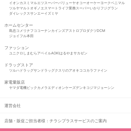
イオン
カスミ
マルエツ
スーパーバリュー
ヤオコー
オーケー
ヨークベニマル
ツルヤ
マルト
オギノ
エスマート
ライフ
業務スーパー
いかり
フジグラン
ダイレックス
サンエー
イズミヤ
ホームセンター
島忠
コメリ
ナフコ
コーナン
カインズ
アストロプロダクツ
DCM
ジョイフル本田
ファッション
ユニクロ
しまむら
アベイル
AOKI
はるやま
サカゼン
ドラッグストア
ツルハドラッグ
サンドラッグ
クスリのアオキ
ココカラファイン
家電量販店
ヤマダ電機
ビックカメラ
エディオン
ケーズデンキ
コジマ
ジョーシン
運営会社
店舗・販促ご担当者様：チラシプラスサービスのご案内