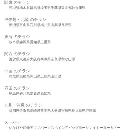
関東 のチラシ
茨城県
栃木県
群馬県
埼玉県
千葉県
東京都
神奈川県
甲信越・北陸 のチラシ
新潟県
富山県
石川県
福井県
山梨県
長野県
東海 のチラシ
岐阜県
静岡県
愛知県
三重県
関西 のチラシ
滋賀県
京都府
大阪府
兵庫県
奈良県
和歌山県
中国 のチラシ
鳥取県
島根県
岡山県
広島県
山口県
四国 のチラシ
徳島県
香川県
愛媛県
高知県
九州・沖縄 のチラシ
福岡県
佐賀県
長崎県
熊本県
大分県
宮崎県
鹿児島県
沖縄県
スーパー
いなげや
西條
アマノパークス
ベイシア
ビッグヨーサン
イトーヨーカドー