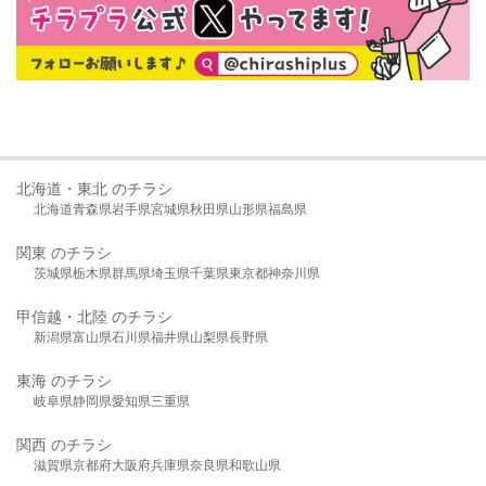
北海道・東北 のチラシ
北海道
青森県
岩手県
宮城県
秋田県
山形県
福島県
関東 のチラシ
茨城県
栃木県
群馬県
埼玉県
千葉県
東京都
神奈川県
甲信越・北陸 のチラシ
新潟県
富山県
石川県
福井県
山梨県
長野県
東海 のチラシ
岐阜県
静岡県
愛知県
三重県
関西 のチラシ
滋賀県
京都府
大阪府
兵庫県
奈良県
和歌山県