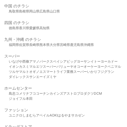
中国 のチラシ
鳥取県
島根県
岡山県
広島県
山口県
四国 のチラシ
徳島県
香川県
愛媛県
高知県
九州・沖縄 のチラシ
福岡県
佐賀県
長崎県
熊本県
大分県
宮崎県
鹿児島県
沖縄県
スーパー
いなげや
西條
アマノパークス
ベイシア
ビッグヨーサン
イトーヨーカドー
イオン
カスミ
マルエツ
スーパーバリュー
ヤオコー
オーケー
ヨークベニマル
ツルヤ
マルト
オギノ
エスマート
ライフ
業務スーパー
いかり
フジグラン
ダイレックス
サンエー
イズミヤ
ホームセンター
島忠
コメリ
ナフコ
コーナン
カインズ
アストロプロダクツ
DCM
ジョイフル本田
ファッション
ユニクロ
しまむら
アベイル
AOKI
はるやま
サカゼン
ドラッグストア