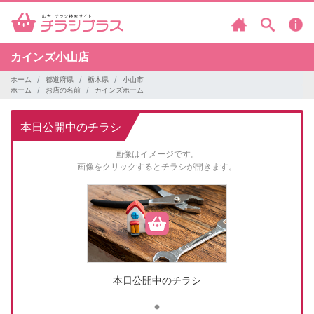
カインズ小山店
ホーム
都道府県
栃木県
小山市
ホーム
お店の名前
カインズホーム
本日公開中のチラシ
画像はイメージです。
画像をクリックするとチラシが開きます。
本日公開中のチラシ