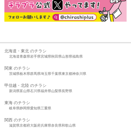
北海道・東北 のチラシ
北海道
青森県
岩手県
宮城県
秋田県
山形県
福島県
関東 のチラシ
茨城県
栃木県
群馬県
埼玉県
千葉県
東京都
神奈川県
甲信越・北陸 のチラシ
新潟県
富山県
石川県
福井県
山梨県
長野県
東海 のチラシ
岐阜県
静岡県
愛知県
三重県
関西 のチラシ
滋賀県
京都府
大阪府
兵庫県
奈良県
和歌山県