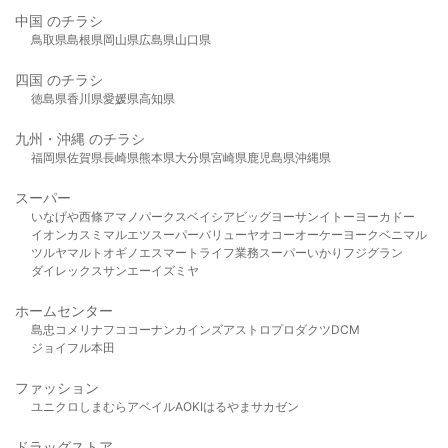
中国 のチラシ
鳥取県
島根県
岡山県
広島県
山口県
四国 のチラシ
徳島県
香川県
愛媛県
高知県
九州・沖縄 のチラシ
福岡県
佐賀県
長崎県
熊本県
大分県
宮崎県
鹿児島県
沖縄県
スーパー
いなげや
西條
アマノパークス
ベイシア
ビッグヨーサン
イトーヨーカドー
イオン
カスミ
マルエツ
スーパーバリュー
ヤオコー
オーケー
ヨークベニマル
ツルヤ
マルト
オギノ
エスマート
ライフ
業務スーパー
いかり
フジグラン
ダイレックス
サンエー
イズミヤ
ホームセンター
島忠
コメリ
ナフコ
コーナン
カインズ
アストロプロダクツ
DCM
ジョイフル本田
ファッション
ユニクロ
しまむら
アベイル
AOKI
はるやま
サカゼン
ドラッグストア