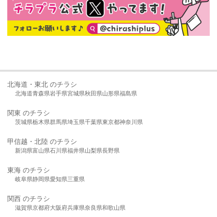
北海道・東北 のチラシ
北海道
青森県
岩手県
宮城県
秋田県
山形県
福島県
関東 のチラシ
茨城県
栃木県
群馬県
埼玉県
千葉県
東京都
神奈川県
甲信越・北陸 のチラシ
新潟県
富山県
石川県
福井県
山梨県
長野県
東海 のチラシ
岐阜県
静岡県
愛知県
三重県
関西 のチラシ
滋賀県
京都府
大阪府
兵庫県
奈良県
和歌山県