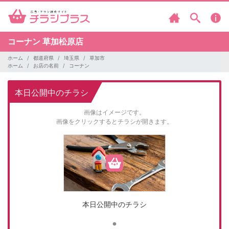
コーナン
草加松原店
ホーム
都道府県
埼玉県
草加市
ホーム
お店の名前
コーナン
本日公開中のチラシ
画像はイメージです。
画像をクリックするとチラシが開きます。
本日公開中のチラシ