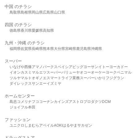
中国 のチラシ
鳥取県
島根県
岡山県
広島県
山口県
四国 のチラシ
徳島県
香川県
愛媛県
高知県
九州・沖縄 のチラシ
福岡県
佐賀県
長崎県
熊本県
大分県
宮崎県
鹿児島県
沖縄県
スーパー
いなげや
西條
アマノパークス
ベイシア
ビッグヨーサン
イトーヨーカドー
イオン
カスミ
マルエツ
スーパーバリュー
ヤオコー
オーケー
ヨークベニマル
ツルヤ
マルト
オギノ
エスマート
ライフ
業務スーパー
いかり
フジグラン
ダイレックス
サンエー
イズミヤ
ホームセンター
島忠
コメリ
ナフコ
コーナン
カインズ
アストロプロダクツ
DCM
ジョイフル本田
ファッション
ユニクロ
しまむら
アベイル
AOKI
はるやま
サカゼン
ドラッグストア