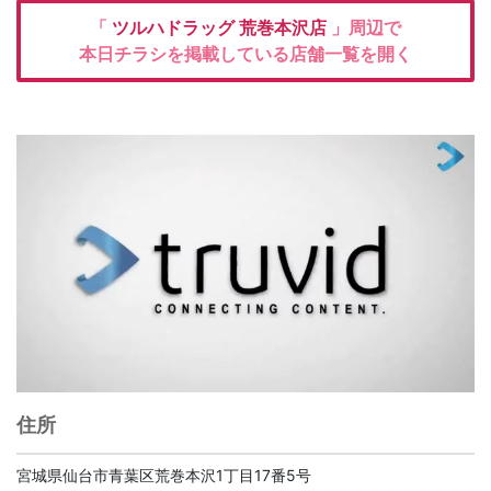
「
ツルハドラッグ
荒巻本沢店
」周辺で
本日チラシを掲載している店舗一覧を開く
住所
宮城県仙台市青葉区荒巻本沢1丁目17番5号