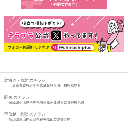
北海道・東北 のチラシ
北海道
青森県
岩手県
宮城県
秋田県
山形県
福島県
関東 のチラシ
茨城県
栃木県
群馬県
埼玉県
千葉県
東京都
神奈川県
甲信越・北陸 のチラシ
新潟県
富山県
石川県
福井県
山梨県
長野県