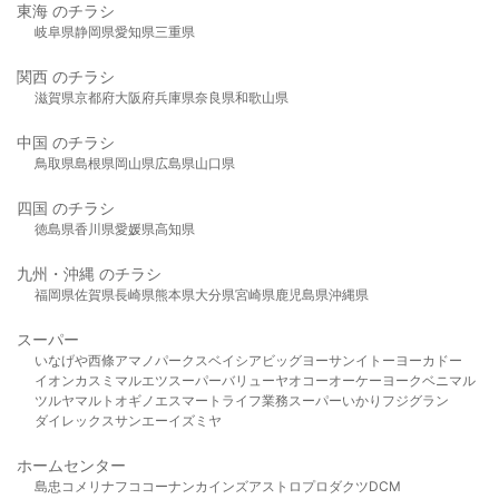
東海 のチラシ
岐阜県
静岡県
愛知県
三重県
関西 のチラシ
滋賀県
京都府
大阪府
兵庫県
奈良県
和歌山県
中国 のチラシ
鳥取県
島根県
岡山県
広島県
山口県
四国 のチラシ
徳島県
香川県
愛媛県
高知県
九州・沖縄 のチラシ
福岡県
佐賀県
長崎県
熊本県
大分県
宮崎県
鹿児島県
沖縄県
スーパー
いなげや
西條
アマノパークス
ベイシア
ビッグヨーサン
イトーヨーカドー
イオン
カスミ
マルエツ
スーパーバリュー
ヤオコー
オーケー
ヨークベニマル
ツルヤ
マルト
オギノ
エスマート
ライフ
業務スーパー
いかり
フジグラン
ダイレックス
サンエー
イズミヤ
ホームセンター
島忠
コメリ
ナフコ
コーナン
カインズ
アストロプロダクツ
DCM