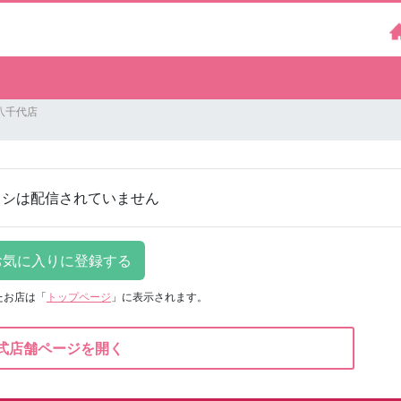
八千代店
ラシは配信されていません
たお店は
「
トップページ
」に表示されます。
式店舗ページを開く