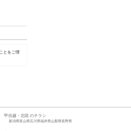
ことをご理
甲信越・北陸 のチラシ
新潟県
富山県
石川県
福井県
山梨県
長野県