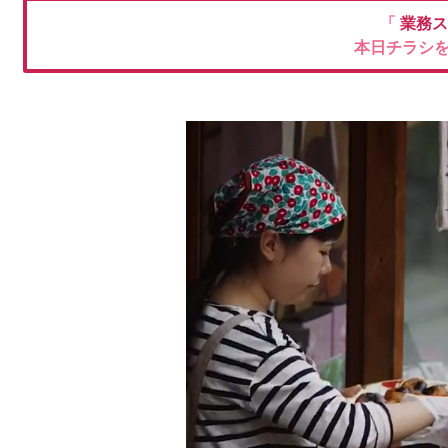
「
業務ス
本日チラシ