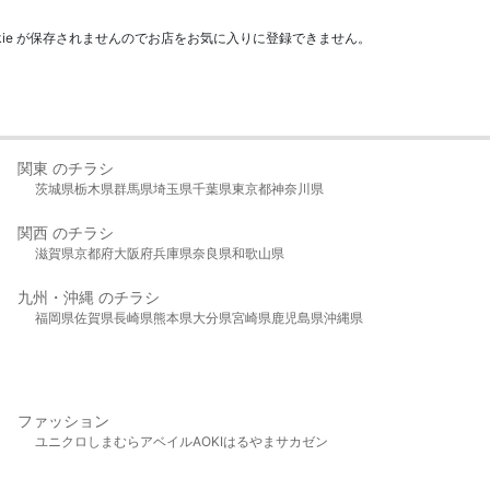
kie が保存されませんのでお店をお気に入りに登録できません。
関東 のチラシ
茨城県
栃木県
群馬県
埼玉県
千葉県
東京都
神奈川県
関西 のチラシ
滋賀県
京都府
大阪府
兵庫県
奈良県
和歌山県
九州・沖縄 のチラシ
福岡県
佐賀県
長崎県
熊本県
大分県
宮崎県
鹿児島県
沖縄県
ファッション
ユニクロ
しまむら
アベイル
AOKI
はるやま
サカゼン