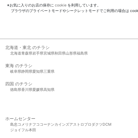
※お気に入りのお店の保存に
cookie
を利用しています。
ブラウザのプライベートモードやシークレットモードでご利用の場合は coo
北海道・東北 のチラシ
北海道
青森県
岩手県
宮城県
秋田県
山形県
福島県
東海 のチラシ
岐阜県
静岡県
愛知県
三重県
四国 のチラシ
徳島県
香川県
愛媛県
高知県
ホームセンター
島忠
コメリ
ナフコ
コーナン
カインズ
アストロプロダクツ
DCM
ジョイフル本田