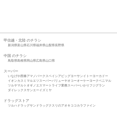
甲信越・北陸 のチラシ
新潟県
富山県
石川県
福井県
山梨県
長野県
中国 のチラシ
鳥取県
島根県
岡山県
広島県
山口県
スーパー
いなげや
西條
アマノパークス
ベイシア
ビッグヨーサン
イトーヨーカドー
イオン
カスミ
マルエツ
スーパーバリュー
ヤオコー
オーケー
ヨークベニマル
ツルヤ
マルト
オギノ
エスマート
ライフ
業務スーパー
いかり
フジグラン
ダイレックス
サンエー
イズミヤ
ドラッグストア
ツルハドラッグ
サンドラッグ
クスリのアオキ
ココカラファイン