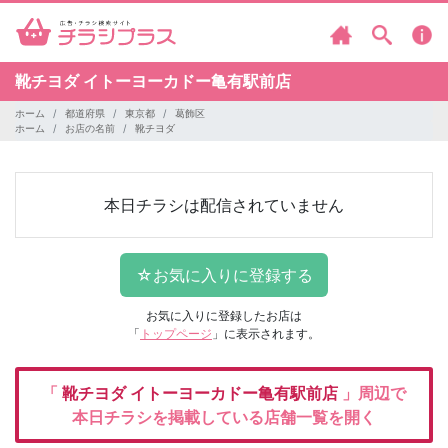
靴チヨダ
イトーヨーカドー亀有駅前店
ホーム
都道府県
東京都
葛飾区
ホーム
お店の名前
靴チヨダ
本日チラシは配信されていません
お気に入りに登録したお店は
「
トップページ
」に表示されます。
「
靴チヨダ
イトーヨーカドー亀有駅前店
」周辺で
本日チラシを掲載している店舗一覧を開く