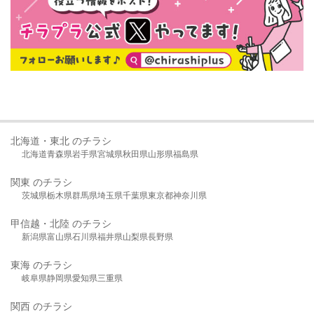
北海道・東北 のチラシ
北海道
青森県
岩手県
宮城県
秋田県
山形県
福島県
関東 のチラシ
茨城県
栃木県
群馬県
埼玉県
千葉県
東京都
神奈川県
甲信越・北陸 のチラシ
新潟県
富山県
石川県
福井県
山梨県
長野県
東海 のチラシ
岐阜県
静岡県
愛知県
三重県
関西 のチラシ