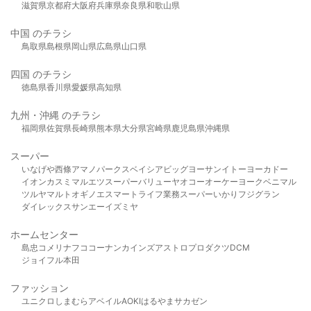
滋賀県
京都府
大阪府
兵庫県
奈良県
和歌山県
中国 のチラシ
鳥取県
島根県
岡山県
広島県
山口県
四国 のチラシ
徳島県
香川県
愛媛県
高知県
九州・沖縄 のチラシ
福岡県
佐賀県
長崎県
熊本県
大分県
宮崎県
鹿児島県
沖縄県
スーパー
いなげや
西條
アマノパークス
ベイシア
ビッグヨーサン
イトーヨーカドー
イオン
カスミ
マルエツ
スーパーバリュー
ヤオコー
オーケー
ヨークベニマル
ツルヤ
マルト
オギノ
エスマート
ライフ
業務スーパー
いかり
フジグラン
ダイレックス
サンエー
イズミヤ
ホームセンター
島忠
コメリ
ナフコ
コーナン
カインズ
アストロプロダクツ
DCM
ジョイフル本田
ファッション
ユニクロ
しまむら
アベイル
AOKI
はるやま
サカゼン