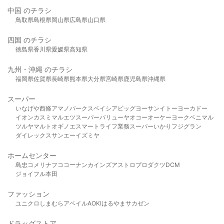
中国 のチラシ
鳥取県
島根県
岡山県
広島県
山口県
四国 のチラシ
徳島県
香川県
愛媛県
高知県
九州・沖縄 のチラシ
福岡県
佐賀県
長崎県
熊本県
大分県
宮崎県
鹿児島県
沖縄県
スーパー
いなげや
西條
アマノパークス
ベイシア
ビッグヨーサン
イトーヨーカドー
イオン
カスミ
マルエツ
スーパーバリュー
ヤオコー
オーケー
ヨークベニマル
ツルヤ
マルト
オギノ
エスマート
ライフ
業務スーパー
いかり
フジグラン
ダイレックス
サンエー
イズミヤ
ホームセンター
島忠
コメリ
ナフコ
コーナン
カインズ
アストロプロダクツ
DCM
ジョイフル本田
ファッション
ユニクロ
しまむら
アベイル
AOKI
はるやま
サカゼン
ドラッグストア