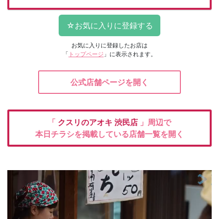
お気に入りに登録したお店は
「
トップページ
」に表示されます。
公式店舗ページを開く
「
クスリのアオキ
渋民店
」周辺で
本日チラシを掲載している店舗一覧を開く