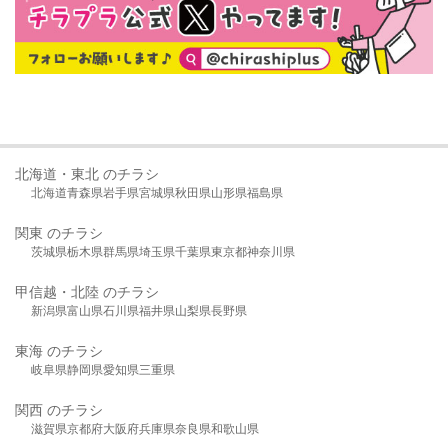
北海道・東北 のチラシ
北海道
青森県
岩手県
宮城県
秋田県
山形県
福島県
関東 のチラシ
茨城県
栃木県
群馬県
埼玉県
千葉県
東京都
神奈川県
甲信越・北陸 のチラシ
新潟県
富山県
石川県
福井県
山梨県
長野県
東海 のチラシ
岐阜県
静岡県
愛知県
三重県
関西 のチラシ
滋賀県
京都府
大阪府
兵庫県
奈良県
和歌山県