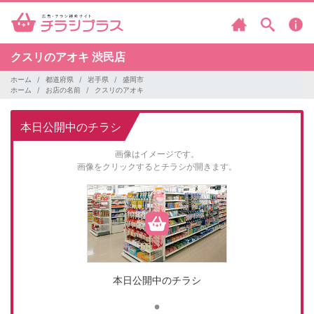
クスリのアオキ
渋民店
ホーム
都道府県
岩手県
盛岡市
ホーム
お店の名前
クスリのアオキ
本日公開中のチラシ
画像はイメージです。
画像をクリックするとチラシが開きます。
本日公開中のチラシ