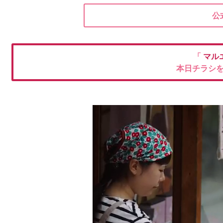
公
「
マル
本日チラシ