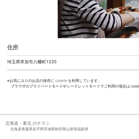
住所
埼玉県草加市八幡町1335
※お気に入りのお店の保存に
cookie
を利用しています。
ブラウザのプライベートモードやシークレットモードでご利用の場合は coo
北海道・東北 のチラシ
北海道
青森県
岩手県
宮城県
秋田県
山形県
福島県