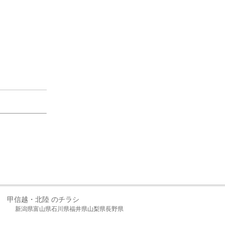
甲信越・北陸 のチラシ
新潟県
富山県
石川県
福井県
山梨県
長野県