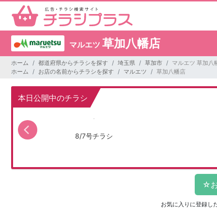
草加八幡店
マルエツ
ホーム
都道府県からチラシを探す
埼玉県
草加市
マルエツ 草加八
ホーム
お店の名前からチラシを探す
マルエツ
草加八幡店
本日公開中のチラシ
8/7号チラシ
お気に入りに登録し