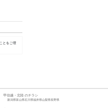
ことをご理
甲信越・北陸 のチラシ
新潟県
富山県
石川県
福井県
山梨県
長野県