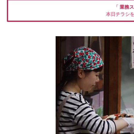
「
業務ス
本日チラシ