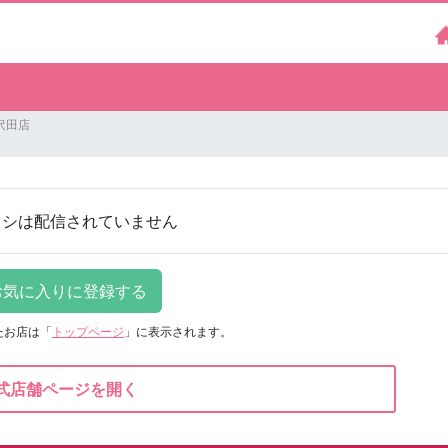
沢田店
ラシは配信されていません
たお店は
「
トップページ
」に表示されます。
式店舗ページを開く