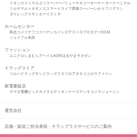
イオン
カスミ
マルエツ
スーパーバリュー
ヤオコー
オーケー
ヨークベニマル
ツルヤ
マルト
オギノ
エスマート
ライフ
業務スーパー
いかり
フジグラン
ダイレックス
サンエー
イズミヤ
ホームセンター
島忠
コメリ
ナフコ
コーナン
カインズ
アストロプロダクツ
DCM
ジョイフル本田
ファッション
ユニクロ
しまむら
アベイル
AOKI
はるやま
サカゼン
ドラッグストア
ツルハドラッグ
サンドラッグ
クスリのアオキ
ココカラファイン
家電量販店
ヤマダ電機
ビックカメラ
エディオン
ケーズデンキ
コジマ
ジョーシン
運営会社
店舗・販促ご担当者様：チラシプラスサービスのご案内