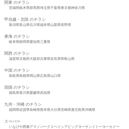
関東 のチラシ
茨城県
栃木県
群馬県
埼玉県
千葉県
東京都
神奈川県
甲信越・北陸 のチラシ
新潟県
富山県
石川県
福井県
山梨県
長野県
東海 のチラシ
岐阜県
静岡県
愛知県
三重県
関西 のチラシ
滋賀県
京都府
大阪府
兵庫県
奈良県
和歌山県
中国 のチラシ
鳥取県
島根県
岡山県
広島県
山口県
四国 のチラシ
徳島県
香川県
愛媛県
高知県
九州・沖縄 のチラシ
福岡県
佐賀県
長崎県
熊本県
大分県
宮崎県
鹿児島県
沖縄県
スーパー
いなげや
西條
アマノパークス
ベイシア
ビッグヨーサン
イトーヨーカドー