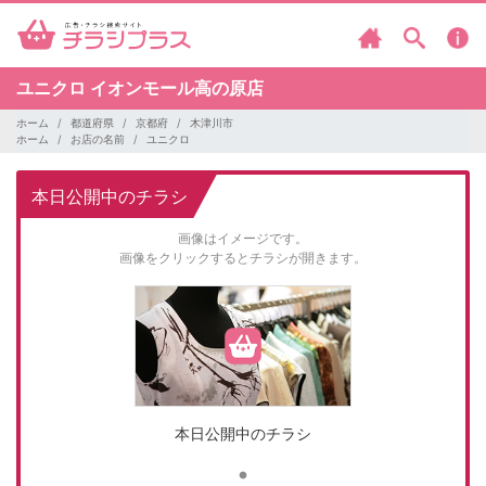
ユニクロ
イオンモール高の原店
ホーム
都道府県
京都府
木津川市
ホーム
お店の名前
ユニクロ
本日公開中のチラシ
画像はイメージです。
画像をクリックするとチラシが開きます。
本日公開中のチラシ