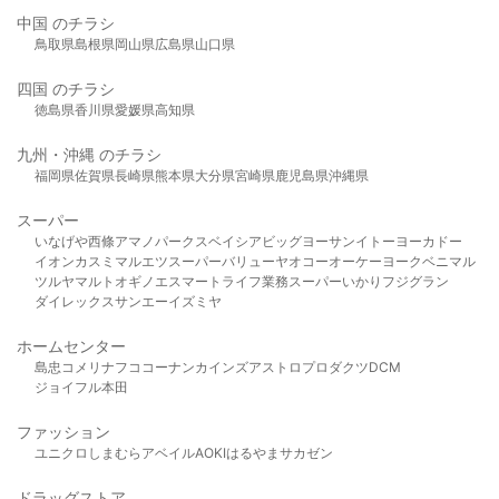
中国 のチラシ
鳥取県
島根県
岡山県
広島県
山口県
四国 のチラシ
徳島県
香川県
愛媛県
高知県
九州・沖縄 のチラシ
福岡県
佐賀県
長崎県
熊本県
大分県
宮崎県
鹿児島県
沖縄県
スーパー
いなげや
西條
アマノパークス
ベイシア
ビッグヨーサン
イトーヨーカドー
イオン
カスミ
マルエツ
スーパーバリュー
ヤオコー
オーケー
ヨークベニマル
ツルヤ
マルト
オギノ
エスマート
ライフ
業務スーパー
いかり
フジグラン
ダイレックス
サンエー
イズミヤ
ホームセンター
島忠
コメリ
ナフコ
コーナン
カインズ
アストロプロダクツ
DCM
ジョイフル本田
ファッション
ユニクロ
しまむら
アベイル
AOKI
はるやま
サカゼン
ドラッグストア