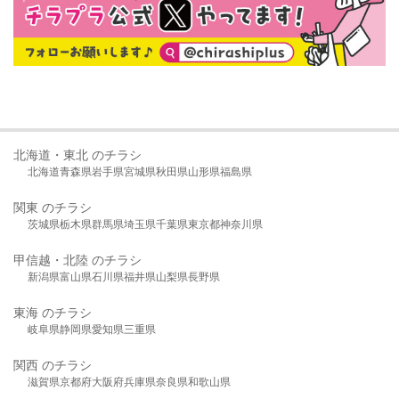
北海道・東北 のチラシ
北海道
青森県
岩手県
宮城県
秋田県
山形県
福島県
関東 のチラシ
茨城県
栃木県
群馬県
埼玉県
千葉県
東京都
神奈川県
甲信越・北陸 のチラシ
新潟県
富山県
石川県
福井県
山梨県
長野県
東海 のチラシ
岐阜県
静岡県
愛知県
三重県
関西 のチラシ
滋賀県
京都府
大阪府
兵庫県
奈良県
和歌山県