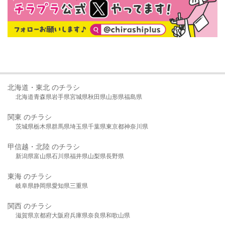
北海道・東北 のチラシ
北海道
青森県
岩手県
宮城県
秋田県
山形県
福島県
関東 のチラシ
茨城県
栃木県
群馬県
埼玉県
千葉県
東京都
神奈川県
甲信越・北陸 のチラシ
新潟県
富山県
石川県
福井県
山梨県
長野県
東海 のチラシ
岐阜県
静岡県
愛知県
三重県
関西 のチラシ
滋賀県
京都府
大阪府
兵庫県
奈良県
和歌山県