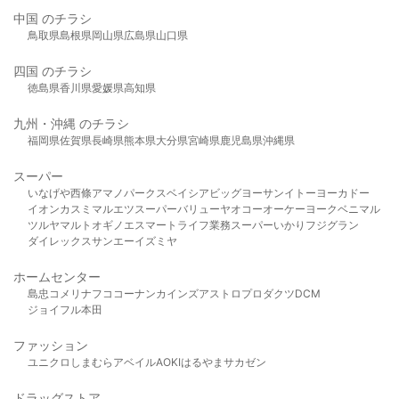
中国 のチラシ
鳥取県
島根県
岡山県
広島県
山口県
四国 のチラシ
徳島県
香川県
愛媛県
高知県
九州・沖縄 のチラシ
福岡県
佐賀県
長崎県
熊本県
大分県
宮崎県
鹿児島県
沖縄県
スーパー
いなげや
西條
アマノパークス
ベイシア
ビッグヨーサン
イトーヨーカドー
イオン
カスミ
マルエツ
スーパーバリュー
ヤオコー
オーケー
ヨークベニマル
ツルヤ
マルト
オギノ
エスマート
ライフ
業務スーパー
いかり
フジグラン
ダイレックス
サンエー
イズミヤ
ホームセンター
島忠
コメリ
ナフコ
コーナン
カインズ
アストロプロダクツ
DCM
ジョイフル本田
ファッション
ユニクロ
しまむら
アベイル
AOKI
はるやま
サカゼン
ドラッグストア