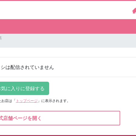
店
ラシは配信されていません
たお店は
「
トップページ
」に表示されます。
式店舗ページを開く