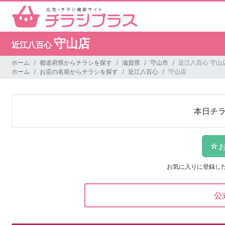
守山店
近江八百心
ホーム
都道府県からチラシを探す
滋賀県
守山市
近江八百心 守山
ホーム
お店の名前からチラシを探す
近江八百心
守山店
本日チ
お気に入りに登録し
公