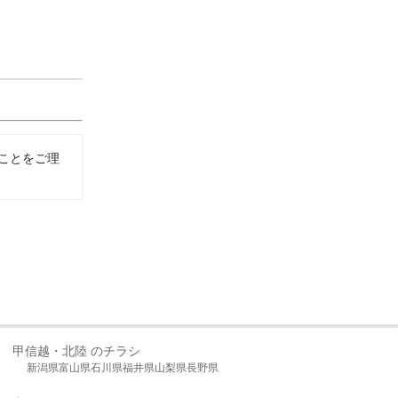
ことをご理
甲信越・北陸 のチラシ
新潟県
富山県
石川県
福井県
山梨県
長野県