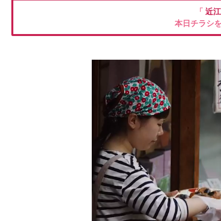
「
近江
本日チラシ