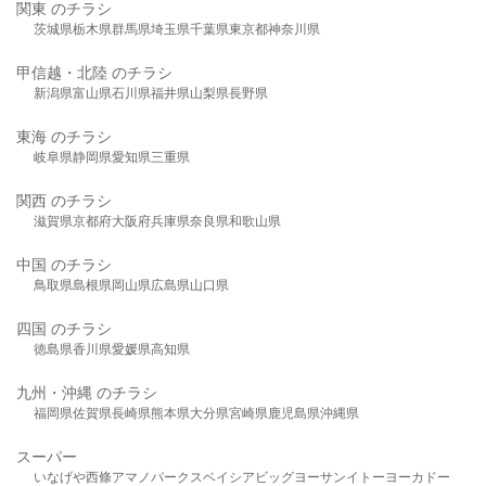
関東 のチラシ
茨城県
栃木県
群馬県
埼玉県
千葉県
東京都
神奈川県
甲信越・北陸 のチラシ
新潟県
富山県
石川県
福井県
山梨県
長野県
東海 のチラシ
岐阜県
静岡県
愛知県
三重県
関西 のチラシ
滋賀県
京都府
大阪府
兵庫県
奈良県
和歌山県
中国 のチラシ
鳥取県
島根県
岡山県
広島県
山口県
四国 のチラシ
徳島県
香川県
愛媛県
高知県
九州・沖縄 のチラシ
福岡県
佐賀県
長崎県
熊本県
大分県
宮崎県
鹿児島県
沖縄県
スーパー
いなげや
西條
アマノパークス
ベイシア
ビッグヨーサン
イトーヨーカドー