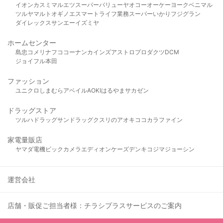
イオン
カスミ
マルエツ
スーパーバリュー
ヤオコー
オーケー
ヨークベニマル
ツルヤ
マルト
オギノ
エスマート
ライフ
業務スーパー
いかり
フジグラン
ダイレックス
サンエー
イズミヤ
ホームセンター
島忠
コメリ
ナフコ
コーナン
カインズ
アストロプロダクツ
DCM
ジョイフル本田
ファッション
ユニクロ
しまむら
アベイル
AOKI
はるやま
サカゼン
ドラッグストア
ツルハドラッグ
サンドラッグ
クスリのアオキ
ココカラファイン
家電量販店
ヤマダ電機
ビックカメラ
エディオン
ケーズデンキ
コジマ
ジョーシン
運営会社
店舗・販促ご担当者様：チラシプラスサービスのご案内