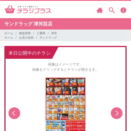
サンドラッグ
津河芸店
ホーム
都道府県
三重県
津市
ホーム
お店の名前
サンドラッグ
本日公開中のチラシ
画像はイメージです。
画像をクリックするとチラシが開きます。