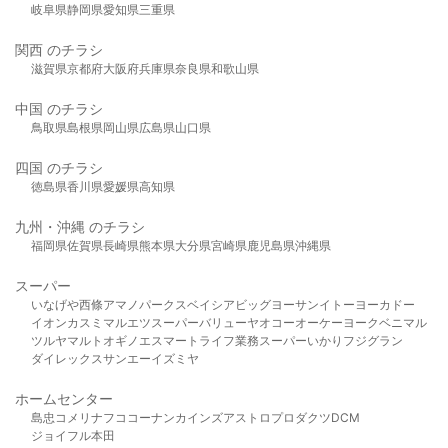
岐阜県
静岡県
愛知県
三重県
関西 のチラシ
滋賀県
京都府
大阪府
兵庫県
奈良県
和歌山県
中国 のチラシ
鳥取県
島根県
岡山県
広島県
山口県
四国 のチラシ
徳島県
香川県
愛媛県
高知県
九州・沖縄 のチラシ
福岡県
佐賀県
長崎県
熊本県
大分県
宮崎県
鹿児島県
沖縄県
スーパー
いなげや
西條
アマノパークス
ベイシア
ビッグヨーサン
イトーヨーカドー
イオン
カスミ
マルエツ
スーパーバリュー
ヤオコー
オーケー
ヨークベニマル
ツルヤ
マルト
オギノ
エスマート
ライフ
業務スーパー
いかり
フジグラン
ダイレックス
サンエー
イズミヤ
ホームセンター
島忠
コメリ
ナフコ
コーナン
カインズ
アストロプロダクツ
DCM
ジョイフル本田