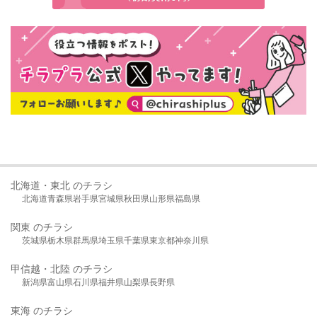
北海道・東北 のチラシ
北海道
青森県
岩手県
宮城県
秋田県
山形県
福島県
関東 のチラシ
茨城県
栃木県
群馬県
埼玉県
千葉県
東京都
神奈川県
甲信越・北陸 のチラシ
新潟県
富山県
石川県
福井県
山梨県
長野県
東海 のチラシ