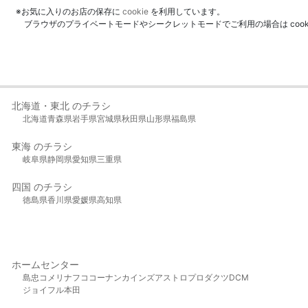
※お気に入りのお店の保存に
cookie
を利用しています。
ブラウザのプライベートモードやシークレットモードでご利用の場合は coo
北海道・東北 のチラシ
北海道
青森県
岩手県
宮城県
秋田県
山形県
福島県
東海 のチラシ
岐阜県
静岡県
愛知県
三重県
四国 のチラシ
徳島県
香川県
愛媛県
高知県
ホームセンター
島忠
コメリ
ナフコ
コーナン
カインズ
アストロプロダクツ
DCM
ジョイフル本田