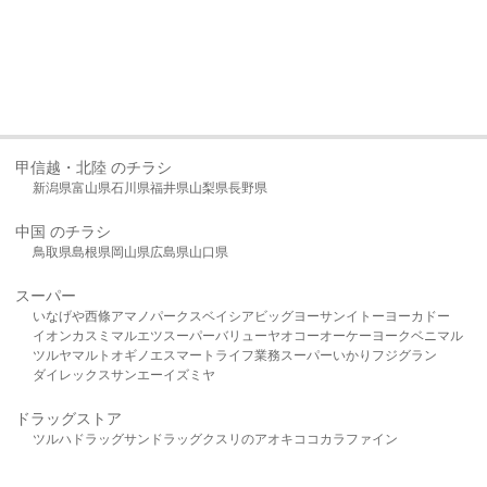
甲信越・北陸 のチラシ
新潟県
富山県
石川県
福井県
山梨県
長野県
中国 のチラシ
鳥取県
島根県
岡山県
広島県
山口県
スーパー
いなげや
西條
アマノパークス
ベイシア
ビッグヨーサン
イトーヨーカドー
イオン
カスミ
マルエツ
スーパーバリュー
ヤオコー
オーケー
ヨークベニマル
ツルヤ
マルト
オギノ
エスマート
ライフ
業務スーパー
いかり
フジグラン
ダイレックス
サンエー
イズミヤ
ドラッグストア
ツルハドラッグ
サンドラッグ
クスリのアオキ
ココカラファイン