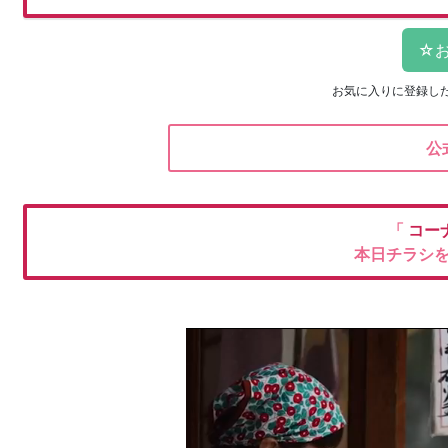
お気に入りに登録し
公
「
コー
本日チラシ