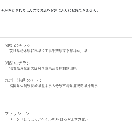
kie が保存されませんのでお店をお気に入りに登録できません。
関東 のチラシ
茨城県
栃木県
群馬県
埼玉県
千葉県
東京都
神奈川県
関西 のチラシ
滋賀県
京都府
大阪府
兵庫県
奈良県
和歌山県
九州・沖縄 のチラシ
福岡県
佐賀県
長崎県
熊本県
大分県
宮崎県
鹿児島県
沖縄県
ファッション
ユニクロ
しまむら
アベイル
AOKI
はるやま
サカゼン