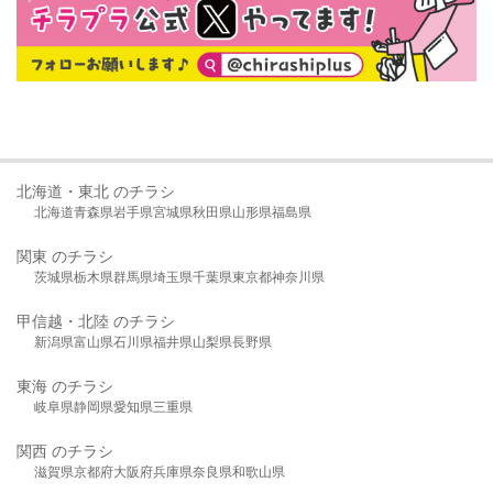
北海道・東北 のチラシ
北海道
青森県
岩手県
宮城県
秋田県
山形県
福島県
関東 のチラシ
茨城県
栃木県
群馬県
埼玉県
千葉県
東京都
神奈川県
甲信越・北陸 のチラシ
新潟県
富山県
石川県
福井県
山梨県
長野県
東海 のチラシ
岐阜県
静岡県
愛知県
三重県
関西 のチラシ
滋賀県
京都府
大阪府
兵庫県
奈良県
和歌山県