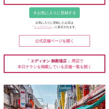
お気に入りに登録したお店は
「
トップページ
」に表示されます。
公式店舗ページを開く
「
エディオン
御殿場店
」周辺で
本日チラシを掲載している店舗一覧を開く