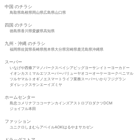
中国 のチラシ
鳥取県
島根県
岡山県
広島県
山口県
四国 のチラシ
徳島県
香川県
愛媛県
高知県
九州・沖縄 のチラシ
福岡県
佐賀県
長崎県
熊本県
大分県
宮崎県
鹿児島県
沖縄県
スーパー
いなげや
西條
アマノパークス
ベイシア
ビッグヨーサン
イトーヨーカドー
イオン
カスミ
マルエツ
スーパーバリュー
ヤオコー
オーケー
ヨークベニマル
ツルヤ
マルト
オギノ
エスマート
ライフ
業務スーパー
いかり
フジグラン
ダイレックス
サンエー
イズミヤ
ホームセンター
島忠
コメリ
ナフコ
コーナン
カインズ
アストロプロダクツ
DCM
ジョイフル本田
ファッション
ユニクロ
しまむら
アベイル
AOKI
はるやま
サカゼン
ドラッグストア