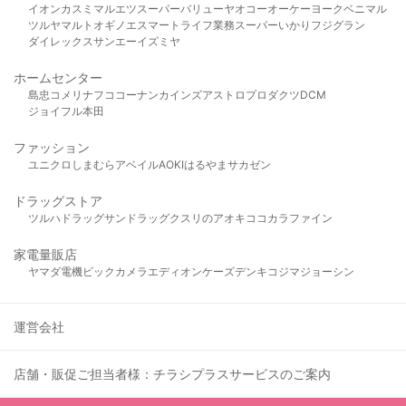
イオン
カスミ
マルエツ
スーパーバリュー
ヤオコー
オーケー
ヨークベニマル
ツルヤ
マルト
オギノ
エスマート
ライフ
業務スーパー
いかり
フジグラン
ダイレックス
サンエー
イズミヤ
ホームセンター
島忠
コメリ
ナフコ
コーナン
カインズ
アストロプロダクツ
DCM
ジョイフル本田
ファッション
ユニクロ
しまむら
アベイル
AOKI
はるやま
サカゼン
ドラッグストア
ツルハドラッグ
サンドラッグ
クスリのアオキ
ココカラファイン
家電量販店
ヤマダ電機
ビックカメラ
エディオン
ケーズデンキ
コジマ
ジョーシン
運営会社
店舗・販促ご担当者様：チラシプラスサービスのご案内