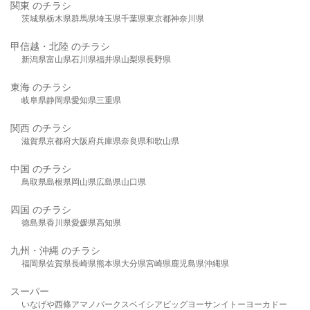
関東 のチラシ
茨城県
栃木県
群馬県
埼玉県
千葉県
東京都
神奈川県
甲信越・北陸 のチラシ
新潟県
富山県
石川県
福井県
山梨県
長野県
東海 のチラシ
岐阜県
静岡県
愛知県
三重県
関西 のチラシ
滋賀県
京都府
大阪府
兵庫県
奈良県
和歌山県
中国 のチラシ
鳥取県
島根県
岡山県
広島県
山口県
四国 のチラシ
徳島県
香川県
愛媛県
高知県
九州・沖縄 のチラシ
福岡県
佐賀県
長崎県
熊本県
大分県
宮崎県
鹿児島県
沖縄県
スーパー
いなげや
西條
アマノパークス
ベイシア
ビッグヨーサン
イトーヨーカドー