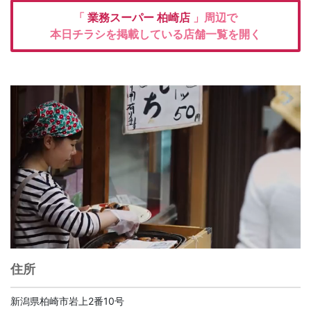
「
業務スーパー
柏崎店
」周辺で
本日チラシを掲載している店舗一覧を開く
住所
新潟県柏崎市岩上2番10号