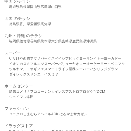
中国 のチラシ
鳥取県
島根県
岡山県
広島県
山口県
四国 のチラシ
徳島県
香川県
愛媛県
高知県
九州・沖縄 のチラシ
福岡県
佐賀県
長崎県
熊本県
大分県
宮崎県
鹿児島県
沖縄県
スーパー
いなげや
西條
アマノパークス
ベイシア
ビッグヨーサン
イトーヨーカドー
イオン
カスミ
マルエツ
スーパーバリュー
ヤオコー
オーケー
ヨークベニマル
ツルヤ
マルト
オギノ
エスマート
ライフ
業務スーパー
いかり
フジグラン
ダイレックス
サンエー
イズミヤ
ホームセンター
島忠
コメリ
ナフコ
コーナン
カインズ
アストロプロダクツ
DCM
ジョイフル本田
ファッション
ユニクロ
しまむら
アベイル
AOKI
はるやま
サカゼン
ドラッグストア