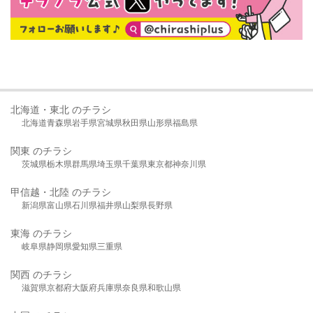
北海道・東北 のチラシ
北海道
青森県
岩手県
宮城県
秋田県
山形県
福島県
関東 のチラシ
茨城県
栃木県
群馬県
埼玉県
千葉県
東京都
神奈川県
甲信越・北陸 のチラシ
新潟県
富山県
石川県
福井県
山梨県
長野県
東海 のチラシ
岐阜県
静岡県
愛知県
三重県
関西 のチラシ
滋賀県
京都府
大阪府
兵庫県
奈良県
和歌山県