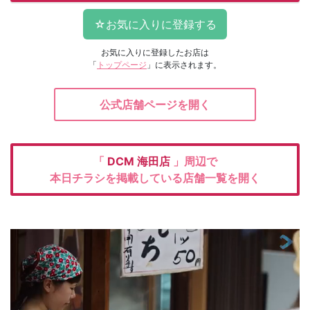
お気に入りに登録したお店は
「
トップページ
」に表示されます。
公式店舗ページを開く
「
DCM
海田店
」周辺で
本日チラシを掲載している店舗一覧を開く