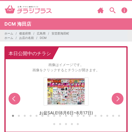
DCM
海田店
ホーム
都道府県
広島県
安芸郡海田町
ホーム
お店の名前
DCM
本日公開中のチラシ
画像はイメージです。
画像をクリックするとチラシが開きます。
お盆SALE!(8月6日~8月17日)