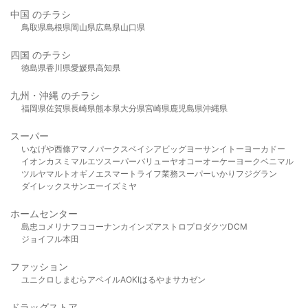
中国 のチラシ
鳥取県
島根県
岡山県
広島県
山口県
四国 のチラシ
徳島県
香川県
愛媛県
高知県
九州・沖縄 のチラシ
福岡県
佐賀県
長崎県
熊本県
大分県
宮崎県
鹿児島県
沖縄県
スーパー
いなげや
西條
アマノパークス
ベイシア
ビッグヨーサン
イトーヨーカドー
イオン
カスミ
マルエツ
スーパーバリュー
ヤオコー
オーケー
ヨークベニマル
ツルヤ
マルト
オギノ
エスマート
ライフ
業務スーパー
いかり
フジグラン
ダイレックス
サンエー
イズミヤ
ホームセンター
島忠
コメリ
ナフコ
コーナン
カインズ
アストロプロダクツ
DCM
ジョイフル本田
ファッション
ユニクロ
しまむら
アベイル
AOKI
はるやま
サカゼン
ドラッグストア