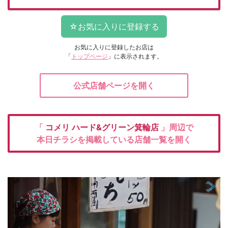
お気に入りに登録したお店は
「
トップページ
」に表示されます。
公式店舗ページを開く
「
コメリ
ハード&グリーン箕輪店
」周辺で
本日チラシを掲載している店舗一覧を開く