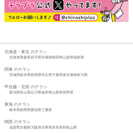
北海道・東北 のチラシ
北海道
青森県
岩手県
宮城県
秋田県
山形県
福島県
関東 のチラシ
茨城県
栃木県
群馬県
埼玉県
千葉県
東京都
神奈川県
甲信越・北陸 のチラシ
新潟県
富山県
石川県
福井県
山梨県
長野県
東海 のチラシ
岐阜県
静岡県
愛知県
三重県
関西 のチラシ
滋賀県
京都府
大阪府
兵庫県
奈良県
和歌山県