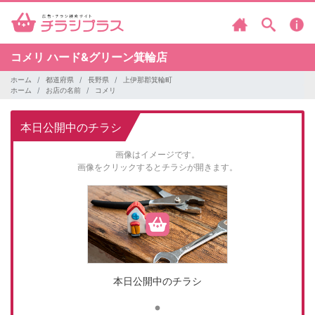
コメリ
ハード&グリーン箕輪店
ホーム
都道府県
長野県
上伊那郡箕輪町
ホーム
お店の名前
コメリ
本日公開中のチラシ
画像はイメージです。
画像をクリックするとチラシが開きます。
本日公開中のチラシ