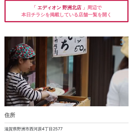
「
エディオン
野洲北店
」周辺で
本日チラシを掲載している店舗一覧を開く
住所
滋賀県野洲市西河原4丁目2577