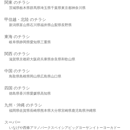
関東 のチラシ
茨城県
栃木県
群馬県
埼玉県
千葉県
東京都
神奈川県
甲信越・北陸 のチラシ
新潟県
富山県
石川県
福井県
山梨県
長野県
東海 のチラシ
岐阜県
静岡県
愛知県
三重県
関西 のチラシ
滋賀県
京都府
大阪府
兵庫県
奈良県
和歌山県
中国 のチラシ
鳥取県
島根県
岡山県
広島県
山口県
四国 のチラシ
徳島県
香川県
愛媛県
高知県
九州・沖縄 のチラシ
福岡県
佐賀県
長崎県
熊本県
大分県
宮崎県
鹿児島県
沖縄県
スーパー
いなげや
西條
アマノパークス
ベイシア
ビッグヨーサン
イトーヨーカドー