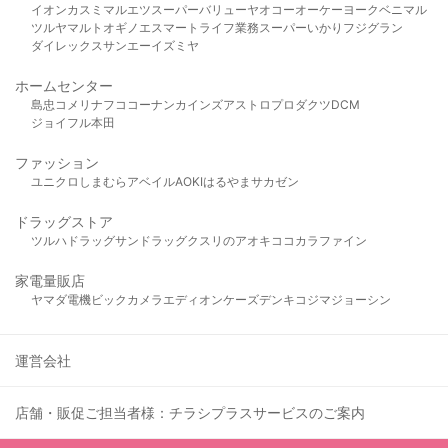
イオン
カスミ
マルエツ
スーパーバリュー
ヤオコー
オーケー
ヨークベニマル
ツルヤ
マルト
オギノ
エスマート
ライフ
業務スーパー
いかり
フジグラン
ダイレックス
サンエー
イズミヤ
ホームセンター
島忠
コメリ
ナフコ
コーナン
カインズ
アストロプロダクツ
DCM
ジョイフル本田
ファッション
ユニクロ
しまむら
アベイル
AOKI
はるやま
サカゼン
ドラッグストア
ツルハドラッグ
サンドラッグ
クスリのアオキ
ココカラファイン
家電量販店
ヤマダ電機
ビックカメラ
エディオン
ケーズデンキ
コジマ
ジョーシン
運営会社
店舗・販促ご担当者様：チラシプラスサービスのご案内