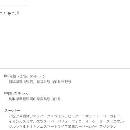
ことをご理
甲信越・北陸 のチラシ
新潟県
富山県
石川県
福井県
山梨県
長野県
中国 のチラシ
鳥取県
島根県
岡山県
広島県
山口県
スーパー
いなげや
西條
アマノパークス
ベイシア
ビッグヨーサン
イトーヨーカドー
イオン
カスミ
マルエツ
スーパーバリュー
ヤオコー
オーケー
ヨークベニマル
ツルヤ
マルト
オギノ
エスマート
ライフ
業務スーパー
いかり
フジグラン