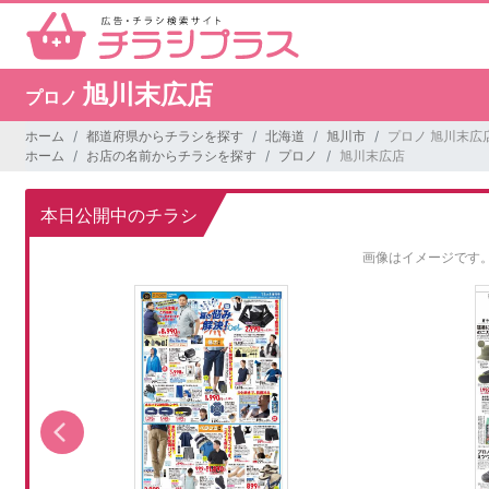
旭川末広店
プロノ
ホーム
都道府県からチラシを探す
北海道
旭川市
プロノ 旭川末広
ホーム
お店の名前からチラシを探す
プロノ
旭川末広店
本日公開中のチラシ
画像はイメージです