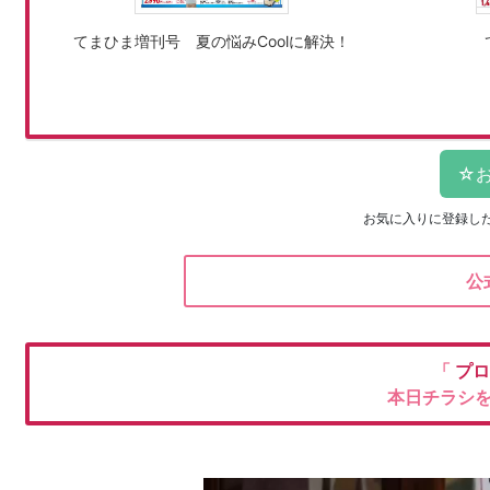
てまひま増刊号 夏の悩みCoolに解決！
お気に入りに登録し
公
「
プ
本日チラシ