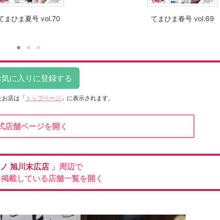
てまひま夏号 vol.70
てまひま春号 vol.69
たお店は
「
トップページ
」に表示されます。
式店舗ページを開く
ロノ
旭川末広店
」周辺で
を掲載している店舗一覧を開く