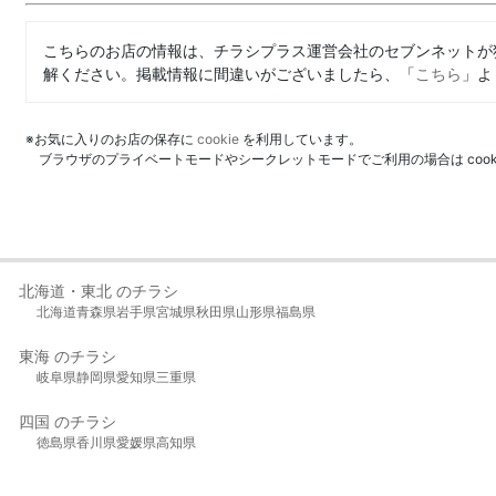
こちらのお店の情報は、チラシプラス運営会社のセブンネットが
解ください。掲載情報に間違いがございましたら、「
こちら
」よ
※お気に入りのお店の保存に
cookie
を利用しています。
ブラウザのプライベートモードやシークレットモードでご利用の場合は coo
北海道・東北 のチラシ
北海道
青森県
岩手県
宮城県
秋田県
山形県
福島県
東海 のチラシ
岐阜県
静岡県
愛知県
三重県
四国 のチラシ
徳島県
香川県
愛媛県
高知県