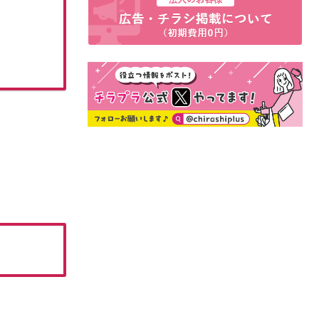
てまひま増刊号 春のしごと応援特集
てまひ