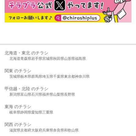
北海道・東北 のチラシ
北海道
青森県
岩手県
宮城県
秋田県
山形県
福島県
関東 のチラシ
茨城県
栃木県
群馬県
埼玉県
千葉県
東京都
神奈川県
甲信越・北陸 のチラシ
新潟県
富山県
石川県
福井県
山梨県
長野県
東海 のチラシ
岐阜県
静岡県
愛知県
三重県
関西 のチラシ
滋賀県
京都府
大阪府
兵庫県
奈良県
和歌山県