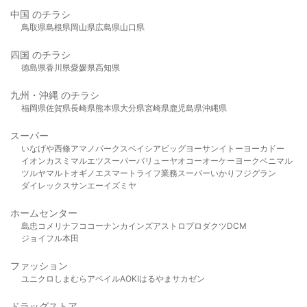
中国 のチラシ
鳥取県
島根県
岡山県
広島県
山口県
四国 のチラシ
徳島県
香川県
愛媛県
高知県
九州・沖縄 のチラシ
福岡県
佐賀県
長崎県
熊本県
大分県
宮崎県
鹿児島県
沖縄県
スーパー
いなげや
西條
アマノパークス
ベイシア
ビッグヨーサン
イトーヨーカドー
イオン
カスミ
マルエツ
スーパーバリュー
ヤオコー
オーケー
ヨークベニマル
ツルヤ
マルト
オギノ
エスマート
ライフ
業務スーパー
いかり
フジグラン
ダイレックス
サンエー
イズミヤ
ホームセンター
島忠
コメリ
ナフコ
コーナン
カインズ
アストロプロダクツ
DCM
ジョイフル本田
ファッション
ユニクロ
しまむら
アベイル
AOKI
はるやま
サカゼン
ドラッグストア