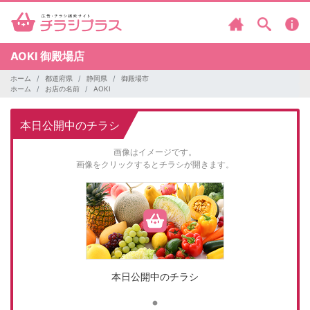
AOKI
御殿場店
ホーム
都道府県
静岡県
御殿場市
ホーム
お店の名前
AOKI
本日公開中のチラシ
画像はイメージです。
画像をクリックするとチラシが開きます。
本日公開中のチラシ